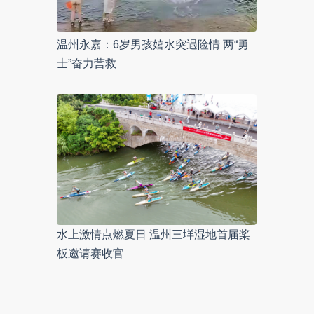
温州永嘉：6岁男孩嬉水突遇险情 两“勇
士”奋力营救
水上激情点燃夏日 温州三垟湿地首届桨
板邀请赛收官