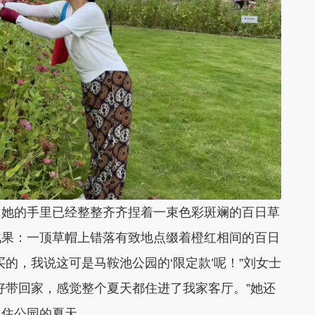
，她的手里已经整整齐齐捏着一束色彩斑斓的百日草
战果：一顶草帽上错落有致地点缀着橙红相间的百日
的，我说这可是马鞍池公园的‘限定款’呢！”刘女士
好带回家，感觉整个夏天都住进了我家客厅。”她还
留住公园的夏天。