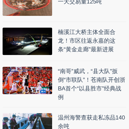
一天交易量125吨
楠溪江大桥主体全面合
龙！市区往返永嘉的这
条“黄金走廊”最新进展
“南哥”威武，“县大队”扳
倒“市联队”！苍南队开创浙
BA首个“以县胜市”经典战
例
温州海警查获走私冻品140
余吨