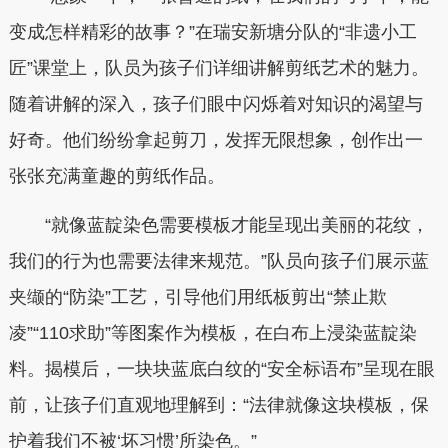
变成怎样精彩的故事？”在瑞安新塘分队的“非遗小工
匠”课堂上，队员为孩子们详细讲解剪纸艺术的魅力。
随着讲解的深入，孩子们眼中闪烁着对知识的渴望与
好奇。他们纷纷拿起剪刀，发挥无限想象，创作出一
张张充满童趣的剪纸作品。
“就像蓝靛染色需要模板才能呈现出美丽的花纹，
我们的行为也需要法律来规范。”队员向孩子们展示蓝
夹缬的“防染”工艺，引导他们用纸板剪出“禁止欺
凌”“110求助”等图案作为模板，在白布上浸染蓝靛染
料。揭模后，一块块蓝底白纹的“安全标语布”呈现在眼
前，让孩子们直观地理解到：“法律就像这块模板，保
护着我们不被‘坏习惯’所染色。”