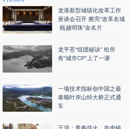
龙港新型城镇化改革工作
座谈会召开 擦亮“改革名城
·瓯越明珠”金名片
龙平苍“组团秘诀” 给所
有“城市CP”上了一课
一项技术指标创中国之最
泰顺叶岸山特大桥正式通
车
王清：青春战火，血肉铸