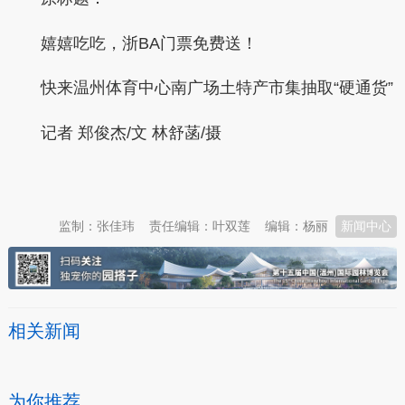
嬉嬉吃吃，浙BA门票免费送！
快来温州体育中心南广场土特产市集抽取“硬通货”
记者 郑俊杰/文 林舒菡/摄
本文转自：
温州新闻网 66wz.com
监制：张佳玮
责任编辑：叶双莲
编辑：杨丽
新闻中心
相关新闻
为你推荐