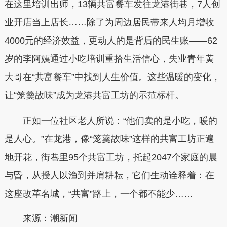
在这里培训出师，13辆共富餐车发往龙港街巷，7人创
业开店当上店长……除了为周边居民带来人均月增收
4000元的经济效益，更动人的是背后的民生账——62
岁的李阿姨通过小吃培训重拾生活信心，失业青年黄
大哥在“共富餐车”中找到人生价值。这些温暖的变化，
让“笼羹故味”成为龙港共富工坊的示范标杆。
正如一位社区老人所说：“他们卖的是小吃，暖的
是人心。”在龙港，像“笼羹故味”这样的共富工坊正遍
地开花，街巷里95个共富工坊，托起2047个家庭的晨
与昏，从授人以渔到并肩耕耘，它们生动诠释着：在
这座改革名城，“共富”路上，一个都不能少……
来源：潮新闻