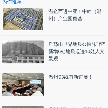
为你推荐
温企西进中亚！中哈（温
州）产业园奠基
雁荡山世界地质公园“扩容”
新增6处地质遗迹10处人文
景观
温州S3线有新进展！