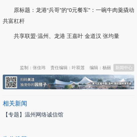
原标题：龙港“兵哥”的“0元餐车”：一碗牛肉羹撬动
共富杠杆
共享联盟·温州、龙港 王嘉叶 金道汉 张均量
本文转自：
温州新闻网 66wz.com
监制：张佳玮
责任编辑：叶双莲
编辑：杨丽
新闻中心
相关新闻
【专题】温州网络诚信馆