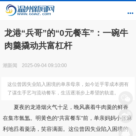
龙港“兵哥”的“0元餐车”：一碗牛
肉羹撬动共富杠杆
潮新闻
2025-09-04 09:10:00
这位曾因失业陷入困境的单亲母亲，如今近乎零成本拥有
了谋生手艺与流动餐车，生活逐渐步上希望的轨道。
夏夜的龙港烟火气十足，晚风裹着牛肉羹的鲜香
在集市氤氲。明黄色的“共富餐车”前，单亲妈妈小张麻
利地舀着羹汤，笑容满面。这位曾因失业陷入困境的