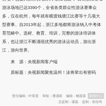
游泳场地已达3390个，全省各类群众性游泳赛事众
多，仅在杭州，每年就有横渡钱塘江比赛等十几项大
型赛事。自2013年起，浙江多地都将游泳纳入中考体
育范畴中。选材、教育、培训，完整的游泳培训体
系，也让浙江不断涌现优秀的游泳运动员，游出浙
江，游向世界。
来 源：央视新闻客户端
原标题：
央视新闻聚焦温州！泳将辈出有密码
本文转自：
温州新闻网 66wz.com
责任编辑：叶双莲
审核：潘涌燚
编辑：鲍苗苗
新闻中心
总监制：缪磊
监制：张佳玮