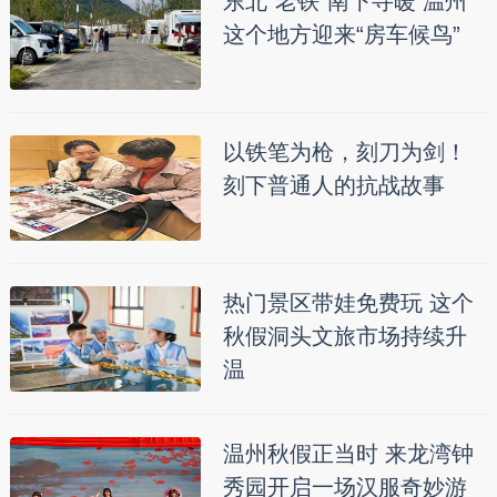
东北“老铁”南下寻暖 温州
这个地方迎来“房车候鸟”
以铁笔为枪，刻刀为剑！
刻下普通人的抗战故事
热门景区带娃免费玩 这个
秋假洞头文旅市场持续升
温
温州秋假正当时 来龙湾钟
秀园开启一场汉服奇妙游