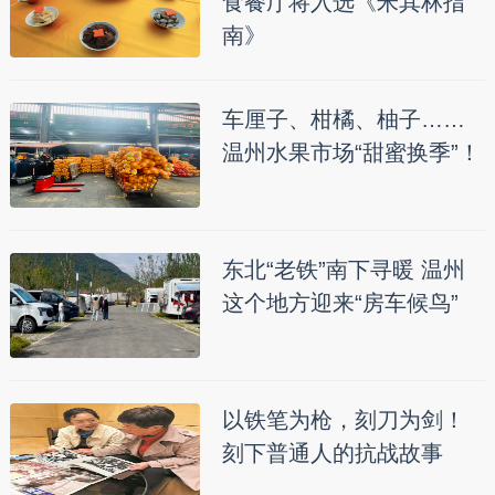
食餐厅将入选《米其林指
南》
车厘子、柑橘、柚子……
温州水果市场“甜蜜换季”！
东北“老铁”南下寻暖 温州
这个地方迎来“房车候鸟”
以铁笔为枪，刻刀为剑！
刻下普通人的抗战故事