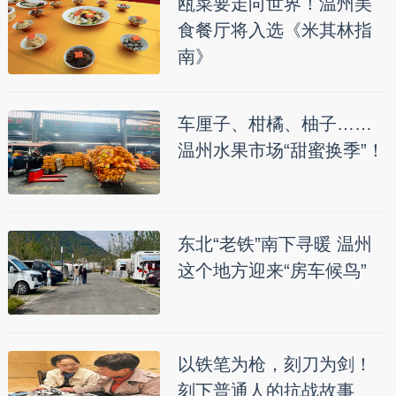
瓯菜要走向世界！温州美
食餐厅将入选《米其林指
南》
车厘子、柑橘、柚子……
温州水果市场“甜蜜换季”！
东北“老铁”南下寻暖 温州
这个地方迎来“房车候鸟”
以铁笔为枪，刻刀为剑！
刻下普通人的抗战故事