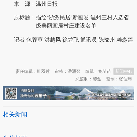
来 源：温州日报
原标题：
描绘“浙派民居”新画卷 温州三村入选省
级美丽宜居村庄建设名单
记者 包蓉蓉 洪越风 徐龙飞 通讯员 陈豫州 赖淼莲
本文转自：
温州新闻网 66wz.com
责任编辑：叶双莲
审核：潘涌燚
编辑：鲍苗苗
新闻中心
总监制：缪磊
监制：张佳玮
相关新闻