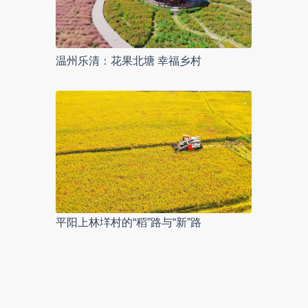
温州乐清：花果北塘 幸福乡村
平阳上林垟村的“稻”路与“新”路