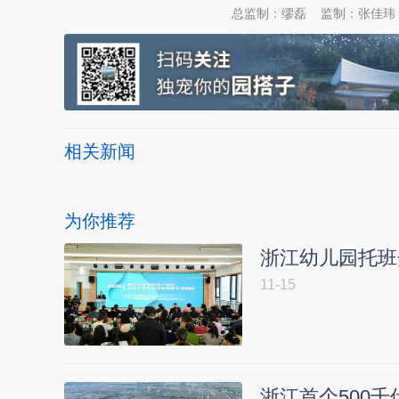
总监制：缪磊
监制：张佳玮
相关新闻
为你推荐
浙江幼儿园托班
11-15
浙江首个500千