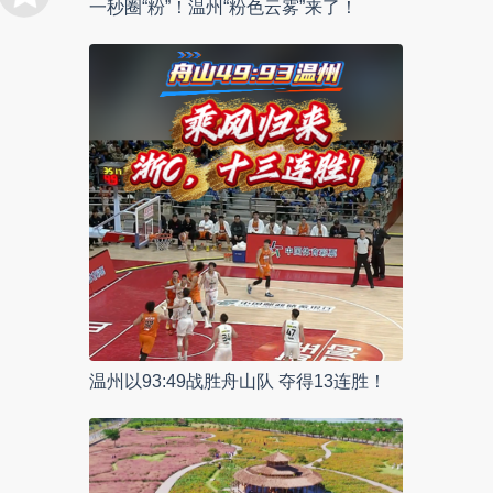
一秒圈“粉”！温州“粉色云雾”来了！
温州以93:49战胜舟山队 夺得13连胜！