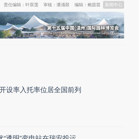
责任编辑：叶双莲
审核：潘涌燚
编辑：鲍苗苗
新闻中心
开设率入托率位居全国前列
伏“透明”变电站在瑞安投运