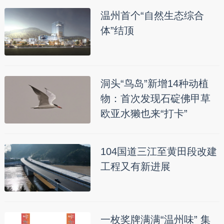
温州首个“自然生态综合
体”结顶
洞头“鸟岛”新增14种动植
物：首次发现石碇佛甲草
欧亚水獭也来“打卡”
104国道三江至黄田段改建
工程又有新进展
一枚奖牌满满“温州味” 集