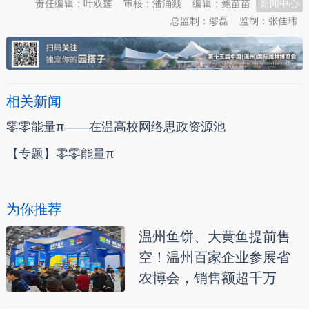
责任编辑：叶双莲
审核：潘涌燚
编辑：鲍苗苗
新闻中心
总监制：缪磊
监制：张佳玮
相关新闻
零零能量π——在温高校网络思政资源池
【专题】零零能量π
为你推荐
温州鱼饼、大黄鱼提前售
空！温州百家企业参展省
农博会，销售额超千万