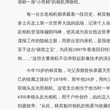
堪称一座“小而精”的相机博物馆。
每一台古老相机都承载着一段历史。林其勉对
多士兵走上第一次世界大战的战场，记录个人命
款相机登顶珠穆朗玛峰，使其成为首台抵达世界
谍报工作的隐秘之眼；而那台室内座机，是我
至于这台‘镇馆之宝’，为庆祝1997年香港回归
饰……”这些古董相机不仅串联起影像技术的演
今年70岁的林其勉，与父亲都曾执掌露天照
己的收藏之路始于1978年。那年他24岁，用向父
双镜头反光照相机。这笔支出相当于他当时一年半
KR5单镜头反光相机，用于户外创作，由此迈入
拍摄效率。”从此，林其勉对相机的热爱与收藏