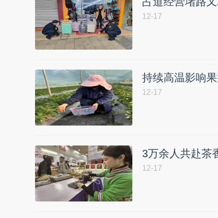
占道经营堵路又
12-17
持续高温影响果
12-17
3万余人共赴茶
12-17