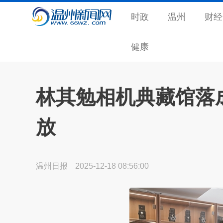
时政
温州
财经
健康
林其勉相机典藏馆落
放
温州日报
2025-12-18 08:56:00