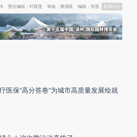
玮
责任编辑：叶双莲
审核：潘涌燚
编辑：张湉
新闻中心
疗医保“高分答卷”为城市高质量发展绘就