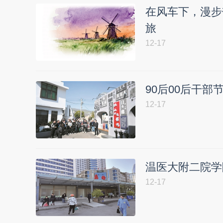
在风车下，漫步
旅
12-17
90后00后干部
12-17
温医大附二院学
12-17