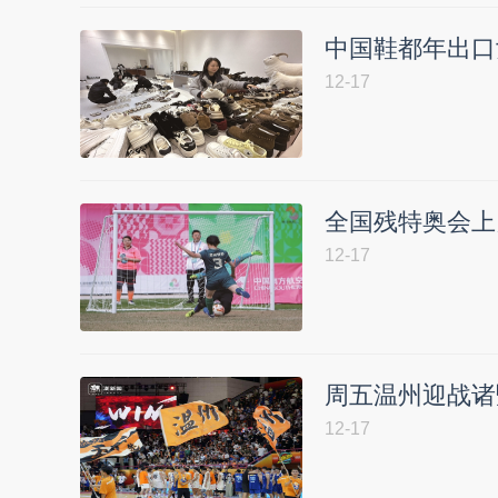
中国鞋都年出口女
12-17
全国残特奥会上
12-17
周五温州迎战诸
12-17