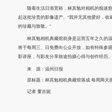
随着生活日渐宽裕，林其勉对相机的痴迷愈
起这批珍贵的影像遗产。“我并无其他爱好，收
的珍藏与致敬。”
林其勉相机典藏馆前身是运营五年之久的温
将于每周三、日免费向公众开放，如有特殊参
影讲座，与影友分享旅途拍摄心得与创作经历
来 源：温州日报
原标题：
林其勉相机典藏馆落成 每周两天
记者 董吉妮
本文转自：
温州新闻网 66wz.com