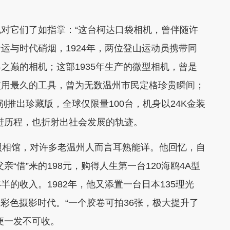
它们了如指掌：“这台柯达口袋相机，曾伴随许
运与时代硝烟，1924年，两位登山运动员携带同
之巅的相机；这部1935年生产的微型相机，曾是
使用最久的工具，曾为无数温州市民定格珍贵瞬间；
特别推出珍藏版，全球仅限量100台，机身以24K金装
进历程，也折射出社会发展的轨迹。
相馆，对许多老温州人而言耳熟能详。他回忆，自
亲“借”来的198元，购得人生第一台120海鸥4A型
的收入。1982年，他又添置一台日本135理光
彩色摄影时代。“一个胶卷可拍36张，极大提升了
便一发不可收。