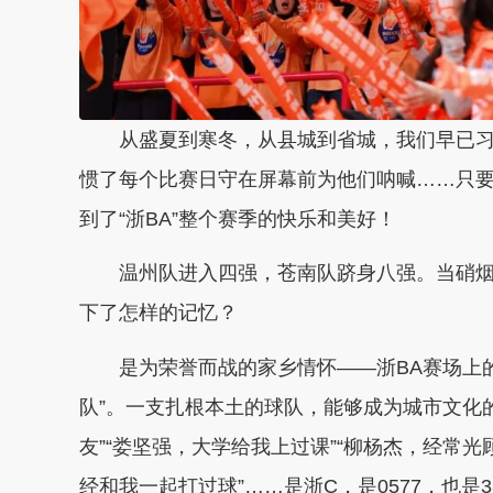
从盛夏到寒冬，从县城到省城，我们早已
惯了每个比赛日守在屏幕前为他们呐喊……只
到了“浙BA”整个赛季的快乐
和美好
！
温州队进入四强，苍南队跻身八强。
当硝
下了怎样的记忆？
是为荣誉而战的家乡情怀——浙BA赛场上
队”。一支扎根本土的球队，能够成为城市文化
友”“娄坚强，大学给我上过课”
“柳杨杰，经常光
经和我一起打过球”……是浙C，是0577，也是