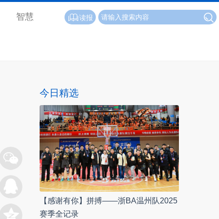
智慧
读报
今日精选
【感谢有你】拼搏——浙BA温州队2025
赛季全记录