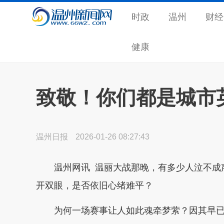
时政
温州
财经
健康
致敬！你们都是城市
温州日报
2026-01-26 08:27:43
温州网讯
温丽大战那晚，有多少人泣不成
开双眼，是否依旧心绪难平？
为何一场赛事让人如此魂牵梦萦？因其早