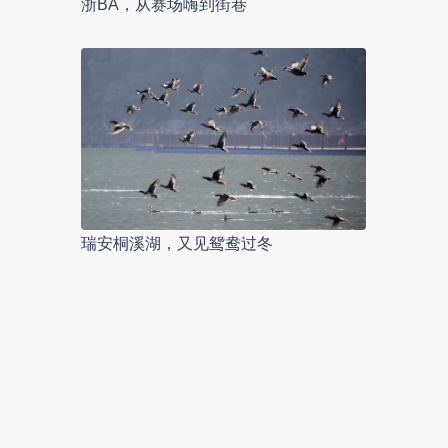
浙BA，从赛场嗨到街巷
瑞安桐溪湖，又见鸳鸯过冬