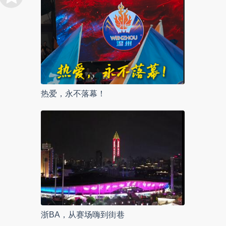
热爱，永不落幕！
浙BA，从赛场嗨到街巷