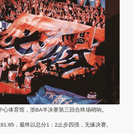
体育中心体育馆，浙BA半决赛第三回合终场哨响。
1:85，最终以总分1：2止步四强，无缘决赛。