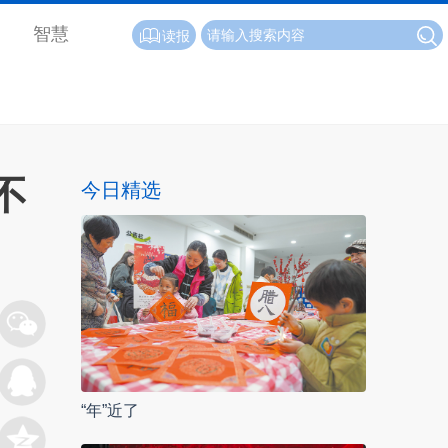
智慧
读报
不
今日精选
“年”近了