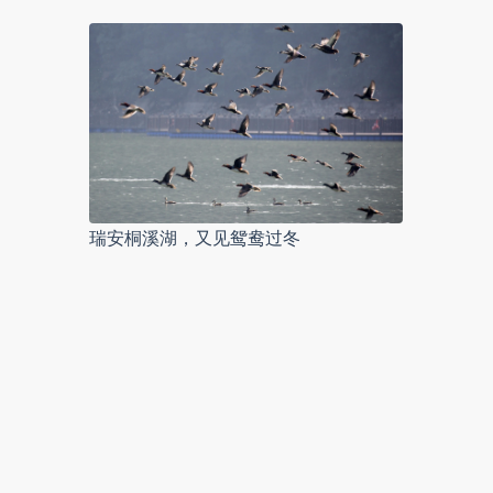
瑞安桐溪湖，又见鸳鸯过冬