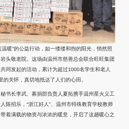
送温暖”的公益行动，如一缕缕和煦的阳光，悄然照
嘉岩头敬老院。这场由温州市慈善总会联合旺旺集团
共同发起的活动，累计为超过1000名学生和老人
里的关怀，真切地抵达了人们的心田。
、秘书长李武、募捐部负责人夏拓携手温州星火义工
人陈招乐，“浙江好人”、温州市特殊教育学校教师
，带着满载的物资与浓浓的暖意，开启了这趟暖心之