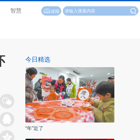
智慧
读报
怀
今日精选
“年”近了