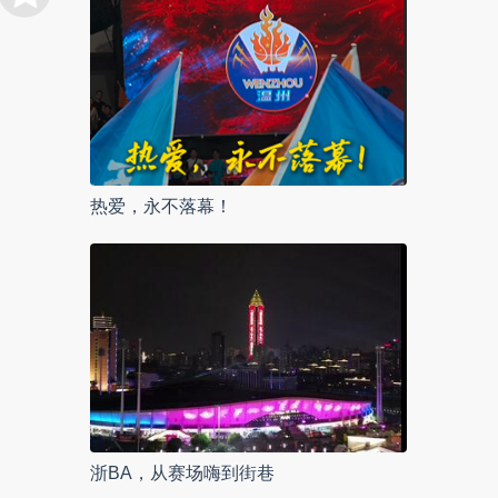
热爱，永不落幕！
浙BA，从赛场嗨到街巷