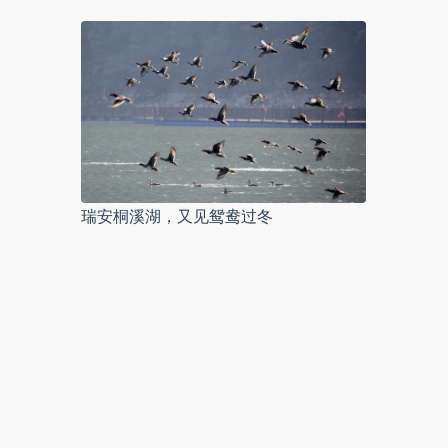
瑞安桐溪湖，又见鸳鸯过冬