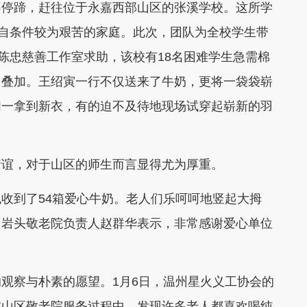
不停蹄，赶往位于永嘉西部山区的张溪学校。这所学
来自条件较为艰苦的家庭。此次，团队为全校学生带
向陈忠慈善工作室求助，该校有18名困难学生急需棉
了叠加。王绍寅一行不仅送来了牛奶，更将一袋袋崭
们一拿到新衣，有的迫不及待地现场试穿起崭新的羽
情谊，对于山区的师生而言显得尤为厚重。
收到了54箱爱心牛奶。老人们乐呵呵地竖起大拇
。岩头敬老院负责人赵群华表示，非常感谢爱心单位
观察与朴素的愿望。1月6日，温州星火义工协会的
在山区敬老院服务过程中，发现许多老人都喜欢喝纯