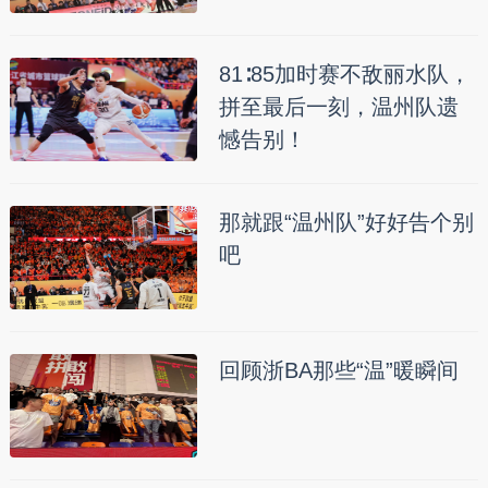
81∶85加时赛不敌丽水队，
拼至最后一刻，温州队遗
憾告别！
那就跟“温州队”好好告个别
吧
回顾浙BA那些“温”暖瞬间