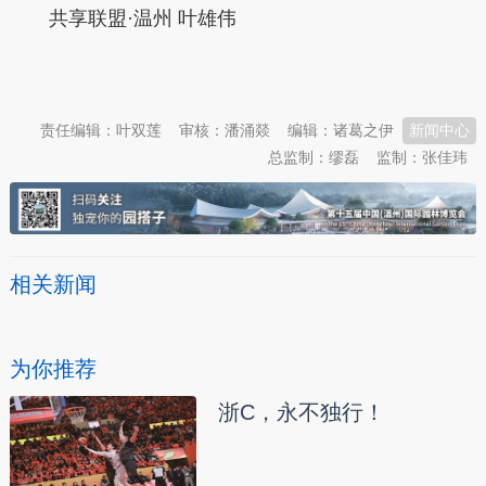
共享联盟·温州 叶雄伟
本文转自：
温州新闻网 66wz.com
责任编辑：叶双莲
审核：潘涌燚
编辑：诸葛之伊
新闻中心
总监制：缪磊
监制：张佳玮
相关新闻
为你推荐
浙C，永不独行！