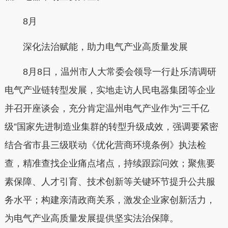
8月
深化法治赋能，助力电气产业高质量发展
8月8日，温州市人大常委会领导一行赴乐清调研
电气产业链转型发展，实地走访人民电器集团等企业
并召开座谈会，充分肯定温州电气产业作为“三千亿
级”国家先进制造业集群的转型升级成效，强调要紧密
结合省市县三级联动《优化营商环境条例》执法检
查，精准查找企业痛点堵点，持续跟踪问效；聚焦要
素保障、人才引育、技术创新等关键环节提升公共服
务水平；构建亲清政商关系，激发企业家创新活力，
为电气产业高质量发展提供坚实法治保障。