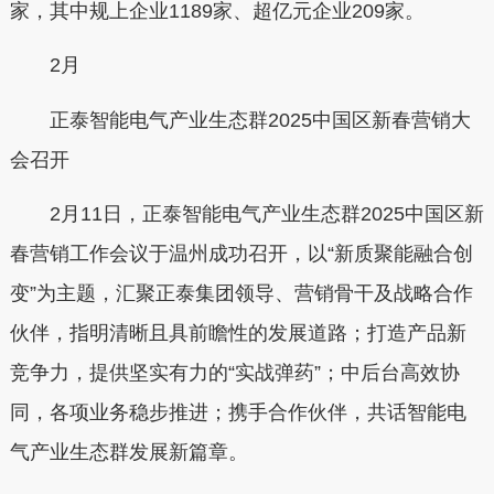
家，其中规上企业1189家、超亿元企业209家。
2月
正泰智能电气产业生态群2025中国区新春营销大
会召开
2月11日，正泰智能电气产业生态群2025中国区新
春营销工作会议于温州成功召开，以“新质聚能融合创
变”为主题，汇聚正泰集团领导、营销骨干及战略合作
伙伴，指明清晰且具前瞻性的发展道路；打造产品新
竞争力，提供坚实有力的“实战弹药”；中后台高效协
同，各项业务稳步推进；携手合作伙伴，共话智能电
气产业生态群发展新篇章。