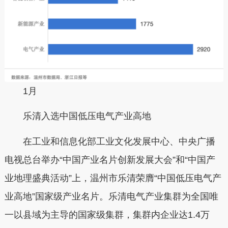
1月
乐清入选中国低压电气产业高地
在工业和信息化部工业文化发展中心、中央广播
电视总台举办“中国产业名片创新发展大会”和“中国产
业地理盛典活动”上，温州市乐清荣膺“中国低压电气产
业高地”国家级产业名片。乐清电气产业集群为全国唯
一以县域为主导的国家级集群，集群内企业达1.4万