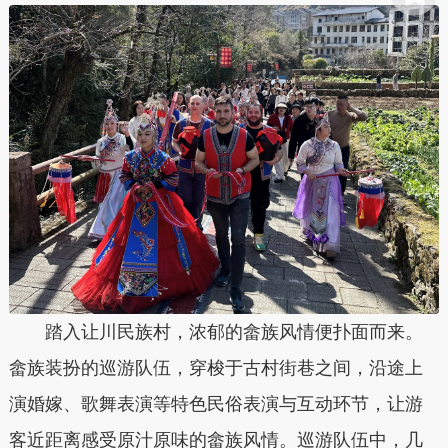
踏入让川民族村，浓郁的畲族风情便扑面而来。
畲族装扮的巡游队伍，穿梭于古村街巷之间，沿途上
演婚嫁、歌舞表演等特色民俗表演与互动环节，让游
客近距离感受原汁原味的畲族风情。巡游队伍中，几