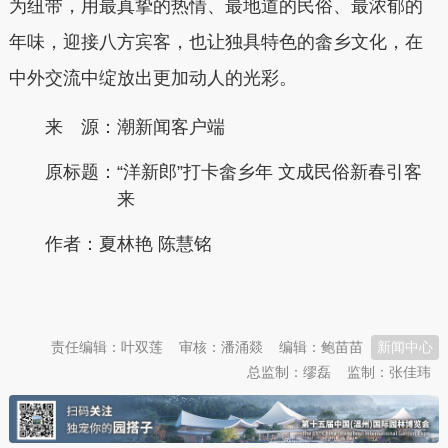
为纽带，用最真挚的热情、最地道的民俗、最浓郁的
年味，迎接八方宾客，也让独具特色的畲乡文化，在
中外交流中绽放出更加动人的光彩。
来 源：潮新闻客户端
原标题：
“洋新郎”打卡畲乡年 文成民俗新春引客
来
作者：夏林艳 陈慧铭
本文转自：
温州新闻网 66wz.com
责任编辑：叶双莲
审核：潘涌燚
编辑：鲍苗苗
新闻中心
总监制：缪磊
监制：张佳玮