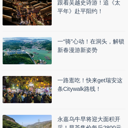
跟着吴越史诗游！追《太
平年》赴平阳约！
一“骑”心动！在洞头，解锁
新春漫游新姿势
一路逛吃！快来get瑞安这
条Citywalk路线！
永嘉乌牛早将迎大面积开
采！早茶售价每斤2800元