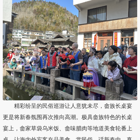
精彩纷呈的民俗巡游让人意犹未尽，畲族长桌宴
更是将新春氛围再次推向高潮。极具畲族特色的长桌
宴上，畲家草袋乌米饭、畲味腊肉等地道美食轮番上
桌，让海内外宾客在品美食、赏民俗、话新春中，真