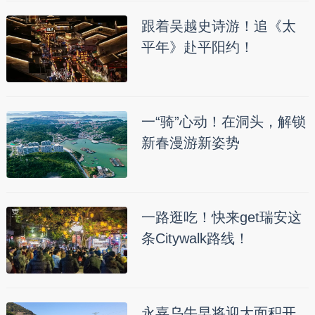
跟着吴越史诗游！追《太
平年》赴平阳约！
一“骑”心动！在洞头，解锁
新春漫游新姿势
一路逛吃！快来get瑞安这
条Citywalk路线！
永嘉乌牛早将迎大面积开