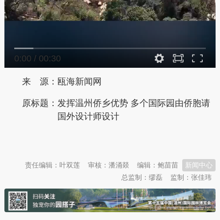
0:00
/
00:30
来 源：瓯海新闻网
原标题：
发挥温州侨乡优势 多个国际园由侨胞请
国外设计师设计
本文转自：
温州新闻网 66wz.com
责任编辑：叶双莲
审核：潘涌燚
编辑：鲍苗苗
新闻中心
总监制：缪磊
监制：张佳玮