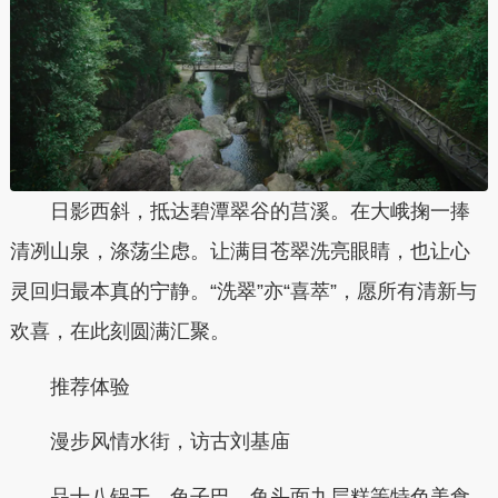
日影西斜，抵达碧潭翠谷的莒溪。在大峨掬一捧
清冽山泉，涤荡尘虑。让满目苍翠洗亮眼睛，也让心
灵回归最本真的宁静。“洗翠”亦“喜萃”，愿所有清新与
欢喜，在此刻圆满汇聚。
推荐体验
漫步风情水街，访古刘基庙
品十八锅干、兔子巴、鱼头面九层糕等特色美食