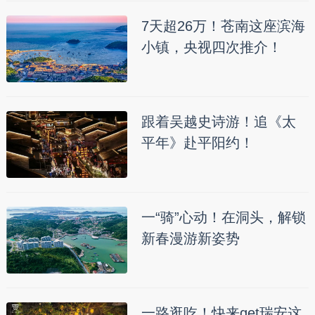
7天超26万！苍南这座滨海
小镇，央视四次推介！
跟着吴越史诗游！追《太
平年》赴平阳约！
一“骑”心动！在洞头，解锁
新春漫游新姿势
一路逛吃！快来get瑞安这