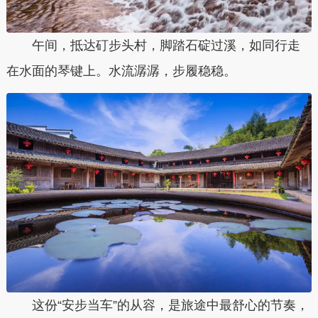
午间，抵达矴步头村，脚踏石碇过溪，如同行走
在水面的琴键上。水流潺潺，步履稳稳。
这份“安步当车”的从容，是旅途中最舒心的节奏，