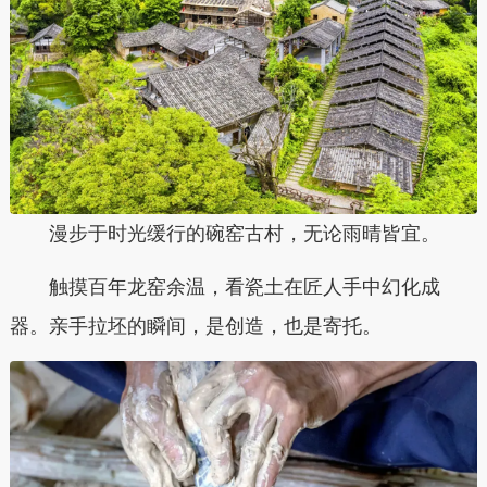
漫步于时光缓行的碗窑古村，无论雨晴皆宜。
触摸百年龙窑余温，看瓷土在匠人手中幻化成
器。亲手拉坯的瞬间，是创造，也是寄托。