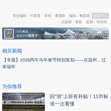
本文转自：
温州新闻网 66wz.com
责任编辑：叶双莲
审核：潘涌燚
编辑：鲍苗苗
新闻中心
总监制：缪磊
监制：张佳玮
相关新闻
【专题】2026丙午马年春节特别策划——在温州，过
幸福年
为你推荐
回“浙”上班有补贴！11市标
准一次看懂