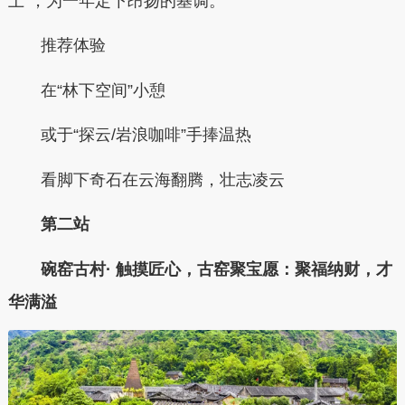
上”，为一年定下昂扬的基调。
推荐体验
在“林下空间”小憩
或于“探云/岩浪咖啡”手捧温热
看脚下奇石在云海翻腾，壮志凌云
第二站
碗窑古村· 触摸匠心，古窑聚宝愿：聚福纳财，才
华满溢