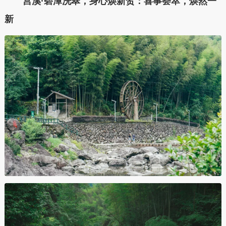
莒溪·碧潭洗翠，身心焕新贺：喜事荟萃，焕然一
新