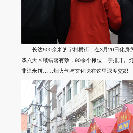
长达500余米的宁村横街，在3月20日化
戏六大区域错落有致，90余个摊位一字排开。
非遗米饼……烟火气与文化味在这里深度交织