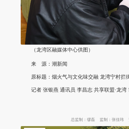
（龙湾区融媒体中心供图）
来 源：潮新闻
原标题：
烟火气与文化味交融 龙湾宁村拦
记者 张银燕 通讯员 李昌志 共享联盟·龙湾 
本文转自：
温州新闻网 66wz.com
总监制：缪磊
监制：张佳玮