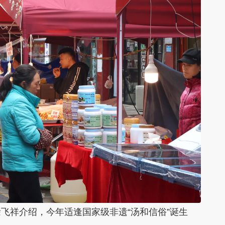
飞祥介绍，今年适逢国家级非遗“汤和信俗”诞生