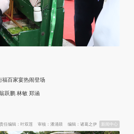
街福百家宴热闹登场
翁跃鹏 林敏 郑涵
责任编辑：叶双莲
审核：潘涌燚
编辑：诸葛之伊
新闻中心