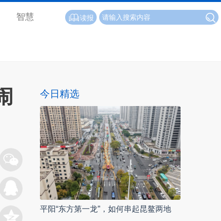
智慧
读报
闹
今日精选
平阳“东方第一龙”，如何串起昆鳌两地