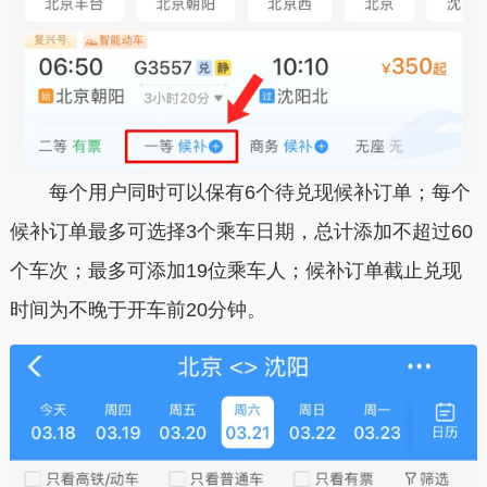
每个用户同时可以保有
6个待兑现候补订单
；每个
候补订单最多可选择
3个乘车日期
，总计添加不超过
60
个车次
；最多可添加
19位乘车人
；候补订单截止兑现
时间为
不晚于开车前20分钟
。