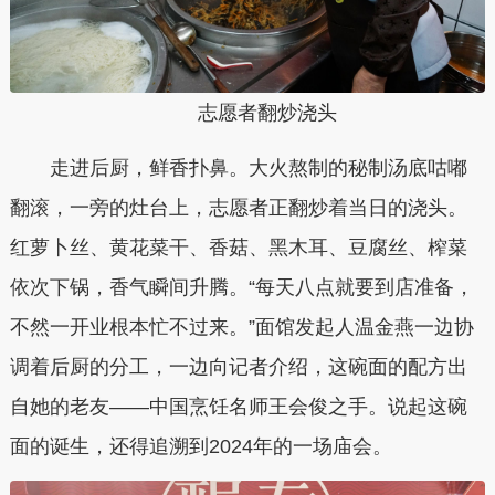
志愿者翻炒浇头
走进后厨，鲜香扑鼻。大火熬制的秘制汤底咕嘟
翻滚，一旁的灶台上，志愿者正翻炒着当日的浇头。
红萝卜丝、黄花菜干、香菇、黑木耳、豆腐丝、榨菜
依次下锅，香气瞬间升腾。“每天八点就要到店准备，
不然一开业根本忙不过来。”面馆发起人温金燕一边协
调着后厨的分工，一边向记者介绍，这碗面的配方出
自她的老友——中国烹饪名师王会俊之手。说起这碗
面的诞生，还得追溯到2024年的一场庙会。