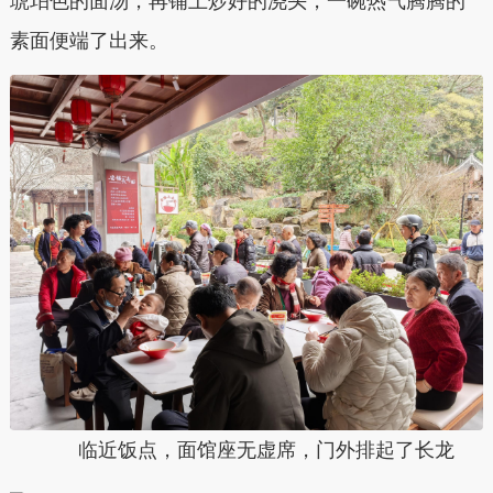
琥珀色的面汤，再铺上炒好的浇头，一碗热气腾腾的
素面便端了出来。
临近饭点，面馆座无虚席，门外排起了长龙