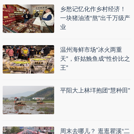
乡愁记忆化作乡村经济！
一块猪油渣“熬”出千万级产
业
温州海鲜市场“冰火两重
天”，虾姑鮸鱼成“性价比之
王”
平阳大上林垟抱团“慧种田”
周末去哪儿？ 逛逛瞿溪“二