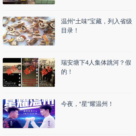
温州“土味”宝藏，列入省级
目录！
瑞安塘下4人集体跳河？假
的！
今夜，“星”耀温州！