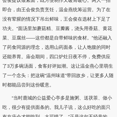
会俊提议做素面，既方便制作又暖胃暖心。两人一拍
即合，由王会俊负责烹饪，温金燕统筹运营。为了在
没有荤腥的情况下吊出鲜味，王会俊在选材上下足了
功夫。“面汤里加蘑菇精、豆瓣酱，浇头用香菇、黄花
菜、豆腐丝——这些都是自带鲜味的食材。”他还融入
了药食同源的理念，选用山药面条，让人饱腹的同时
还能养胃。庙会期间，四口炉灶日夜不停，免费供应
了3万多碗汤面，食客好评如潮。这让温金燕心里萌生
了一个念头：把这碗“
温州味道”
带回故乡，让更多人随
时都能品尝到这份暖意。
“当时鹿城的公益爱心亭多是施粥、送茯茶、做小
吃，很少有提供面条的。我儿子说，这么好吃的面只
有在庙会才能吃到，太可惜了。”正是这句不经意的