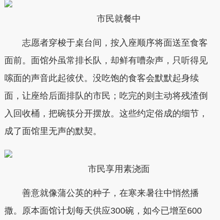
市民就餐中
志愿者穿梭于桌台间，按入座顺序将面送至食客
面前。面馆外虽常排长队，却鲜有嘈杂声，只听得见
嗦面的声音此起彼伏。没吃饱的食客会默默起身续
面，让座给后面排队的市民；吃完的则主动将残渣倒
入回收桶，把碗筷分开摆放。这些约定俗成的细节，
成了面馆里无声的默契。
市民享用素浇面
善意就像蒲公英的种子，在寒来暑往中悄然播
撒。原本面馆计划每天供应300碗，如今已增至600