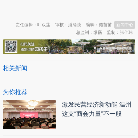
本文转自：
温州新闻网 66wz.com
责任编辑：叶双莲
审核：潘涌燚
编辑：鲍苗苗
新闻中心
总监制：缪磊
监制：张佳玮
相关新闻
为你推荐
激发民营经济新动能 温州
这支“商会力量”不一般