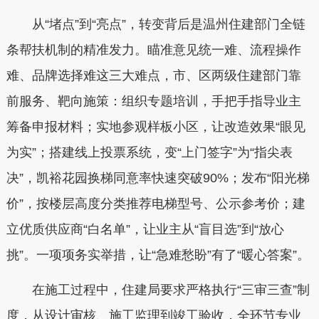
从“堵点”到“亮点”，转变背后是温州住建部门全链
条帮扶机制的精准发力。瞄准意见统一难、流程操作
难、品牌选择难这三大难点，市、区两级住建部门靠
前服务、靶向施策：组织专题培训，手把手指导业主
筹备申报材料；实地参观样板小区，让改造效果“眼见
为实”；搭建线上投票系统，变“上门签字”为“指尖表
决”，凯裕花园换梯同意率快速突破90%；发布“阳光梯
价”，按楼层高度分类推荐电梯型号、公示参考价；建
立优质供应商“白名单”，让业主从“盲目选”到“放心
挑”。一项项务实举措，让“急难愁盼”有了“暖心答案”。
在施工过程中，住建局要求严格执行“三审三查”制
度，从设计审核、施工监理到竣工验收，全环节专业