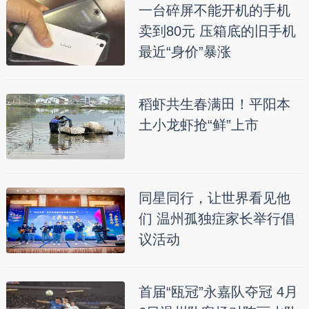
一台碎屏不能开机的手机
卖到80元 压箱底的旧手机
最近“身价”暴涨
稻虾共生春满田！平阳本
土小龙虾抢“鲜”上市
同星同行，让世界看见他
们 温州孤独症家长举行倡
议活动
首届“瓯冠”永嘉队夺冠 4月