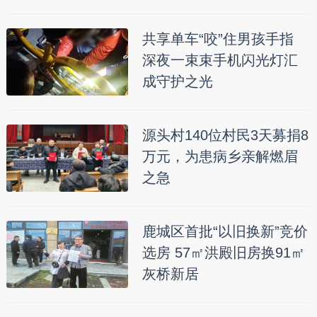
共享单车“咬”住男孩手指
深夜一束束手机闪光灯汇
成守护之光
源头村140位村民3天募捐8
万元，为患病乡亲解燃眉
之急
鹿城区首批“以旧换新”竞价
选房 57㎡洪殿旧房换91㎡
灰桥新居