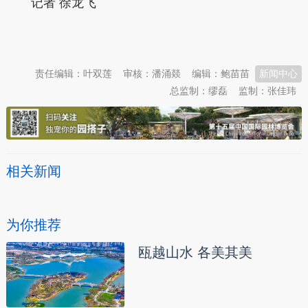
记者 徐龙飞
本文转自：
温州新闻网 66wz.com
责任编辑：叶双莲
审核：潘涌燚
编辑：鲍苗苗
新闻中心
总监制：缪磊
监制：张佳玮
相关新闻
为你推荐
瓯越山水 各美其美