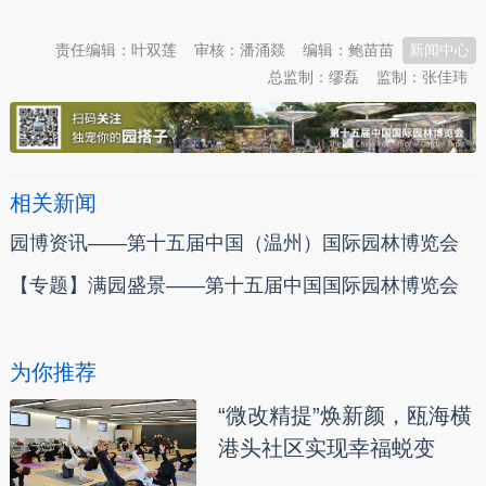
责任编辑：叶双莲
审核：潘涌燚
编辑：鲍苗苗
新闻中心
总监制：缪磊
监制：张佳玮
相关新闻
园博资讯——第十五届中国（温州）国际园林博览会
【专题】满园盛景——第十五届中国国际园林博览会
为你推荐
“微改精提”焕新颜，瓯海横
港头社区实现幸福蜕变