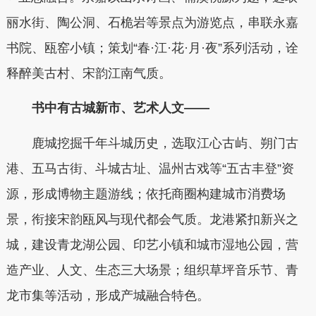
丽水街、陶公洞、石桅岩等景点为游览点，串联永嘉
书院、瓯窑小镇；策划“春·江·花·月·夜”系列活动，诠
释醉美古村、宋韵江南气质。
书中有古城新市、艺术人文——
鹿城挖掘千年斗城历史，选取江心古屿、朔门古
港、五马古街、斗城古址、温州古戏等“五古丰登”资
源，形成博物主题游线；依托商圈构建城市消费场
景，衔接宋韵瓯风与现代都会气质。龙港紧扣新兴之
城，建设青龙湖公园、印艺小镇和城市湿地公园，营
造产业、人文、生态三大场景；组织草坪音乐节、青
龙市集等活动，形成产城融合特色。