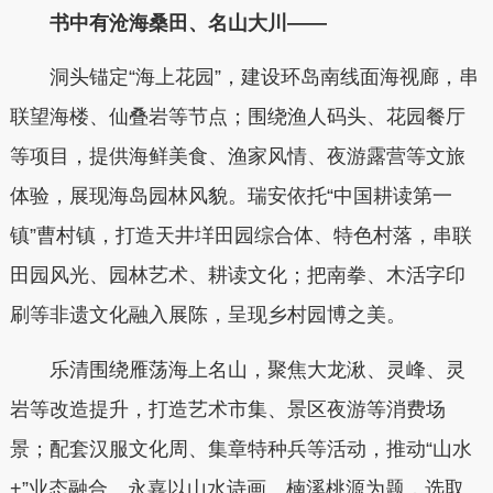
书中有沧海桑田、名山大川——
洞头锚定“海上花园”，建设环岛南线面海视廊，串
联望海楼、仙叠岩等节点；围绕渔人码头、花园餐厅
等项目，提供海鲜美食、渔家风情、夜游露营等文旅
体验，展现海岛园林风貌。瑞安依托“中国耕读第一
镇”曹村镇，打造天井垟田园综合体、特色村落，串联
田园风光、园林艺术、耕读文化；把南拳、木活字印
刷等非遗文化融入展陈，呈现乡村园博之美。
乐清围绕雁荡海上名山，聚焦大龙湫、灵峰、灵
岩等改造提升，打造艺术市集、景区夜游等消费场
景；配套汉服文化周、集章特种兵等活动，推动“山水
+”业态融合。永嘉以山水诗画、楠溪桃源为题，选取