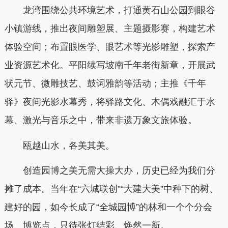
龙湾围绕公共环境艺术，打通黄石山公园到眼谷
小镇游线，推出夜间雕塑展、主题摄影赛，构建艺术
体验空间；布置眼医学、眼艺术等光影雕塑，探索产
业资源艺术化。平阳续写坡南千年老街新章，开展武
状元节、微雕技艺、鼓词雅韵等活动；主推《千年
驿》夜间光影水幕秀，将驿路文化、木偶戏融汇于水
幕、激光与音乐之中，带来非遗万象文旅体验。
瓯越山水，各美其美。
创造园博之美无需大操大办，历史已经为我们分
摊了成本。当年在“六城联创”“大建大美”中种下的树、
建好的园，如今长成了“全城园博”的林和一个个分会
场、博览点，只待张灯结彩、焕然一新。