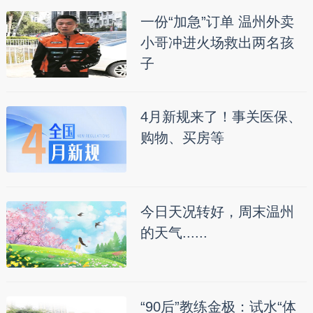
一份“加急”订单 温州外卖
小哥冲进火场救出两名孩
子
4月新规来了！事关医保、
购物、买房等
今日天况转好，周末温州
的天气......
“90后”教练金极：试水“体