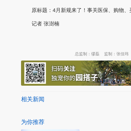
原标题：
4月新规来了！事关医保、购物、
记者 张澍楠
本文转自：
温州新闻网 66wz.com
总监制：缪磊
监制：张佳玮
相关新闻
为你推荐