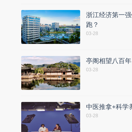
浙江经济第一强
跑？
03-28
亭阁相望八百年
03-28
中医推拿+科学
03-28