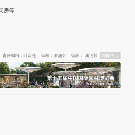
买房等
责任编辑：叶双莲
审核：潘涌燚
编辑： 潘涌燚
新闻中心