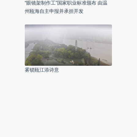
“眼镜架制作工”国家职业标准颁布 由温
州瓯海自主申报并承担开发
雾锁瓯江添诗意