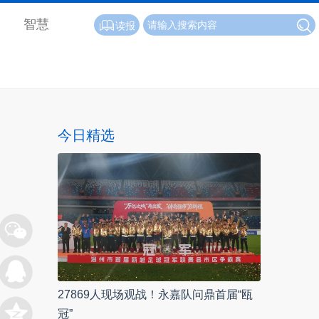
智慧
读报
今日精选
27869人现场观战！永嘉队问鼎首届“瓯
冠”