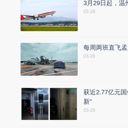
3月29日起，
03-28
每周两班直飞孟
03-28
获近2.77亿元
新”
03-28