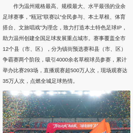
作为温州规格最高、规模最大、水平最强的业余
足球赛事，“瓯冠”联赛以“全民参与、本土草根、体育
搭台、文旅唱戏”为理念，致力打造本土特色足球IP，
助力温州创建全国足球发展重点城市。赛事覆盖全市
12个县（市、区），分为镇街预选赛和县（市、区）
争霸赛两个阶段，吸引4000余名草根球员参赛，累计
举办比赛293场，直播观赛超500万人次，现场观赛达
35万人次，点燃全城足球热情。