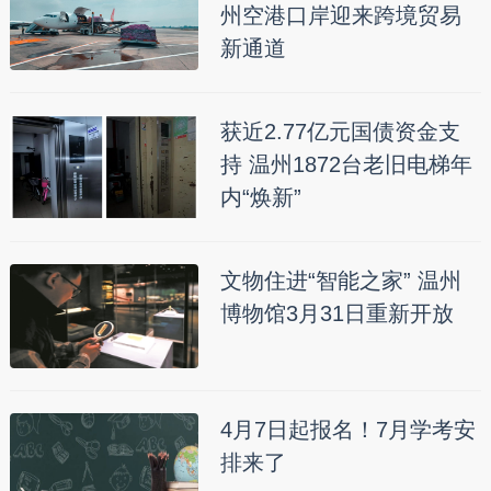
州空港口岸迎来跨境贸易
新通道
获近2.77亿元国债资金支
持 温州1872台老旧电梯年
内“焕新”
文物住进“智能之家” 温州
博物馆3月31日重新开放
4月7日起报名！7月学考安
排来了