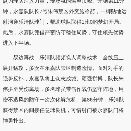
点为球队注入力量，现场氛围燃至顶峰。开场第11分
钟，永嘉队队长7号朱伟禁区外突施冷箭，一脚贴地远
射洞穿乐清队球门，帮助球队取得1比0的梦幻开局。
此后，永嘉队凭借严密防守稳住局势，守住领先优势
进入下半场。
易边再战，乐清队频频换人调整战术，全线压上
展开猛攻，多次在永嘉队禁区制造险情。面对对手的
强势反扑，永嘉队将士众志成城、顽强拼搏，队长朱
伟拼至受伤离场，多名球员带伤作战仍坚守阵地，用
密不透风的防守一次次化解危机。第86分钟，乐清队
获得禁区内间接任意球良机，可惜射门被永嘉队门将
神勇扑出。