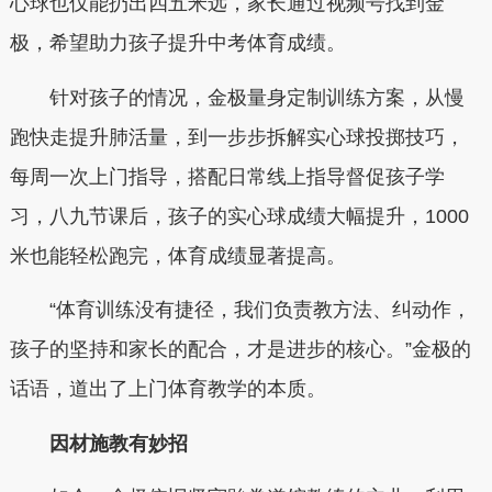
心球也仅能扔出四五米远，家长通过视频号找到金
极，希望助力孩子提升中考体育成绩。
针对孩子的情况，金极量身定制训练方案，从慢
跑快走提升肺活量，到一步步拆解实心球投掷技巧，
每周一次上门指导，搭配日常线上指导督促孩子学
习，八九节课后，孩子的实心球成绩大幅提升，1000
米也能轻松跑完，体育成绩显著提高。
“体育训练没有捷径，我们负责教方法、纠动作，
孩子的坚持和家长的配合，才是进步的核心。”金极的
话语，道出了上门体育教学的本质。
因材施教有妙招