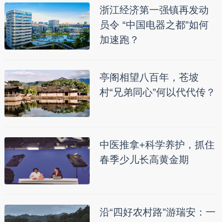
浙江经济第一强镇再发动
员令 “中国电器之都”如何
加速跑？
亭阁相望八百年，苍坡
村“兄弟同心”何以代代传？
中医推拿+科学养护，抓住
春季少儿长高黄金期
沿“四好农村路”游瑞安：一