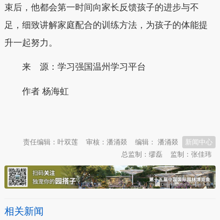
束后，他都会第一时间向家长反馈孩子的进步与不
足，细致讲解家庭配合的训练方法，为孩子的体能提
升一起努力。
来 源：学习强国温州学习平台
作者 杨海虹
本文转自：
温州新闻网 66wz.com
责任编辑：叶双莲
审核：潘涌燚
编辑： 潘涌燚
新闻中心
总监制：缪磊
监制：张佳玮
相关新闻