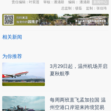
责任编辑：叶双莲
审核：潘涌燚
编辑： 潘涌燚
新闻中心
总监制：缪磊
监制：张佳玮
相关新闻
为你推荐
3月29日起，温州机场开启
夏秋航季
每周两班直飞孟加拉国 温
州空港口岸迎来跨境贸易