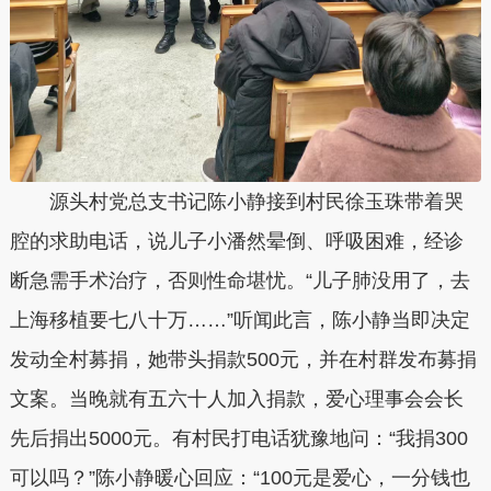
源头村党总支书记陈小静接到村民徐玉珠带着哭
腔的求助电话，说儿子小潘然晕倒、呼吸困难，经诊
断急需手术治疗，否则性命堪忧。“儿子肺没用了，去
上海移植要七八十万……”听闻此言，陈小静当即决定
发动全村募捐，她带头捐款500元，并在村群发布募捐
文案。当晚就有五六十人加入捐款，爱心理事会会长
先后捐出5000元。有村民打电话犹豫地问：“我捐300
可以吗？”陈小静暖心回应：“100元是爱心，一分钱也