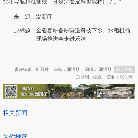
北斗导航精准插秧，真是穿着皮鞋也能种田了。”
来 源：潮新闻
原标题：
全省春耕备耕暨送科技下乡、水稻机插
现场推进会走进乐清
本文转自：
温州新闻网 66wz.com
责任编辑：叶双莲
审核：潘涌燚
编辑： 潘涌燚
新闻中心
总监制：缪磊
监制：张佳玮
相关新闻
为你推荐