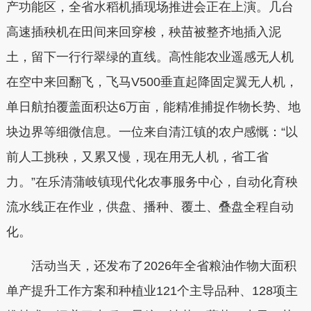
产功能区，全省水稻机插现场推进会正在上演。几台
高速插秧机在田间来回穿梭，秧苗被整齐地插入泥
土，留下一行行翠绿的直线。高性能农业遥感无人机
在空中来回翻飞，飞马V500垂直起降固定翼无人机，
单日航拍覆盖面积达6万亩，能精准捕捉作物长势、地
块边界等细微信息。一位来自清江镇的农户感慨：“以
前人工挑秧，又累又慢，现在用无人机，省工省
力。”在乐清蒲岐镇现代化农事服务中心，自动化育秧
流水线正在作业，供盘、播种、覆土、叠盘全程自动
化。
活动当天，还发布了2026年全省粮油作物大面积
单产提升工作方案和种植业121个主导品种、128项主