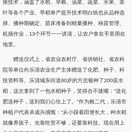
推技术，涵盖了水稻、旱粮、油菜、蔬菜、水果、茶
叶等各个产业。早稻单产提升技术明白纸也从品种选
择、播种期确定、苗床准备到精量播种、秧苗管理、
机插作业，13个环节一一讲清，让农户拿在手里用在
地里。
赠送仪式上，省农业农村厅、省供销社、省农科
院等单位向乐清农业生产主体赠送了化肥、种子、科
技资料等。乐清城东街道80岁的方忠银种了200亩水
稻，这次拿到了一包水稻种子，笑得合不拢嘴：“送化
肥送种子，送到我们心坎上了。”作为粮二代，乐清市
种植户代表卓成兴感慨：“从小踩着田埂长大，种水稻
就像养孩子。光靠吃苦不够，还要靠科技。现在用上