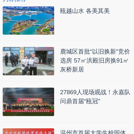
瓯越山水 各美其美
鹿城区首批“以旧换新”竞价
选房 57㎡洪殿旧房换91㎡
灰桥新居
27869人现场观战！永嘉队
问鼎首届“瓯冠”
温州市首届大学生校园体