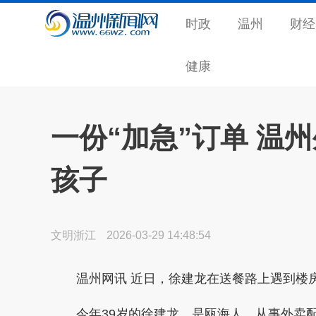
时政
温州
财经
健康
一份“加急”订单 温
孩子
文明浙江
2026-03-29 14:48:54
温州网讯
近日，徐建龙在送餐路上遇到楼
今年39岁的徐建龙，是瓯海人，从事外卖