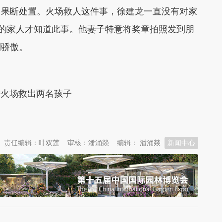
、果断处置。火场救人这件事，徐建龙一直没有对家
他的家人才知道此事。他妻子特意将奖章拍照发到朋
到骄傲。
进火场救出两名孩子
责任编辑：叶双莲
审核：潘涌燚
编辑： 潘涌燚
新闻中心