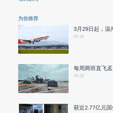
为你推荐
3月29日起，
03-28
每周两班直飞孟
03-28
获近2.77亿元