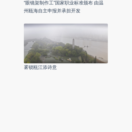
“眼镜架制作工”国家职业标准颁布 由温
州瓯海自主申报并承担开发
雾锁瓯江添诗意