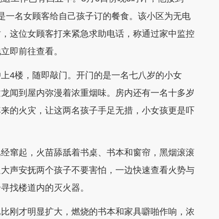
是一名女顾客给自己孩子订的餐食。该小区为无电
时，这位女顾客打来紧急求助电话，称通过家中监控
他立即前往查看。
上4楼，随即敲门。开门的是一名七八岁的小女
建龙闻到屋内弥漫着浓重烟味。房内还有一名十多岁
其来的火灾，让这两名孩子手足无措，小女孩更是吓
已经窜起，火苗舔舐着书桌、书本和窗帘，黑烟滚滚
边大声安抚两个孩子不要害怕，一边快速查看火势与
身寻找楼道内的灭火器。
已比刚才明显扩大，燃烧的书本和家具噼啪作响，浓