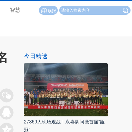
智慧
读报
名
今日精选
27869人现场观战！永嘉队问鼎首届“瓯
冠”