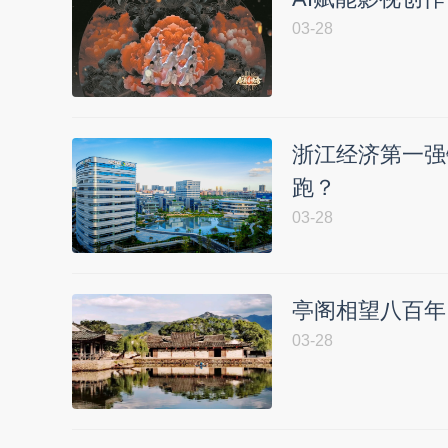
03-28
浙江经济第一强
跑？
03-28
亭阁相望八百年
03-28