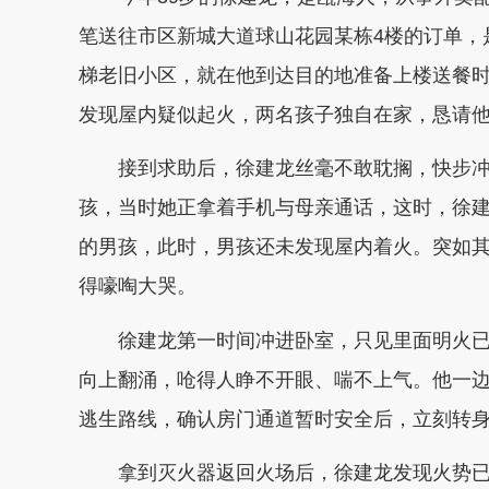
笔送往市区新城大道球山花园某栋4楼的订单，
梯老旧小区，就在他到达目的地准备上楼送餐
发现屋内疑似起火，两名孩子独自在家，恳请
接到求助后，徐建龙丝毫不敢耽搁，快步冲
孩，当时她正拿着手机与母亲通话，这时，徐
的男孩，此时，男孩还未发现屋内着火。突如
得嚎啕大哭。
徐建龙第一时间冲进卧室，只见里面明火
向上翻涌，呛得人睁不开眼、喘不上气。他一
逃生路线，确认房门通道暂时安全后，立刻转
拿到灭火器返回火场后，徐建龙发现火势