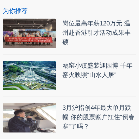
为你推荐
岗位最高年薪120万元 温
州赴香港引才活动成果丰
硕
瓯窑小镇盛装迎园博 千年
窑火映照“山水人居”
3月沪指创4年最大单月跌
幅 你的股票账户扛住“倒春
寒”了吗？