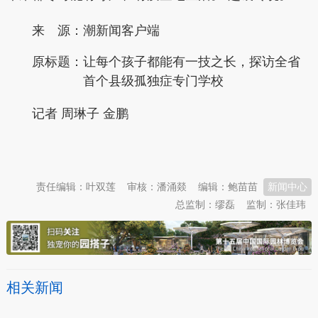
来 源：潮新闻客户端
原标题：
让每个孩子都能有一技之长，探访全省
首个县级孤独症专门学校
记者 周琳子 金鹏
本文转自：
温州新闻网 66wz.com
责任编辑：叶双莲
审核：潘涌燚
编辑：鲍苗苗
新闻中心
总监制：缪磊
监制：张佳玮
相关新闻