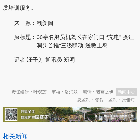
质培训服务。
来 源：潮新闻
原标题：
60余名船员机驾长在家门口 “充电” 换证
洞头首推“三级联动”送教上岛
记者 汪子芳 通讯员 郑明
本文转自：
温州新闻网 66wz.com
责任编辑：叶双莲
审核：潘涌燚
编辑：诸葛之伊
新闻中心
总监制：缪磊
监制：张佳玮
相关新闻