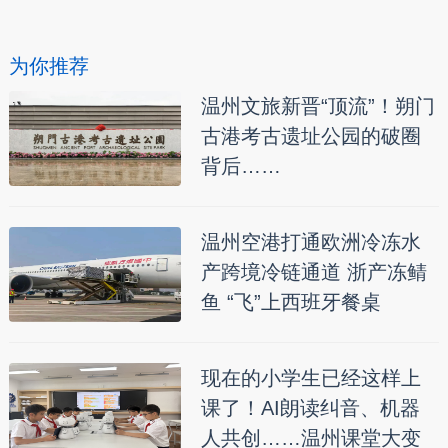
为你推荐
温州文旅新晋“顶流”！朔门
古港考古遗址公园的破圈
背后……
温州空港打通欧洲冷冻水
产跨境冷链通道 浙产冻鲭
鱼 “飞”上西班牙餐桌
现在的小学生已经这样上
课了！AI朗读纠音、机器
人共创……温州课堂大变