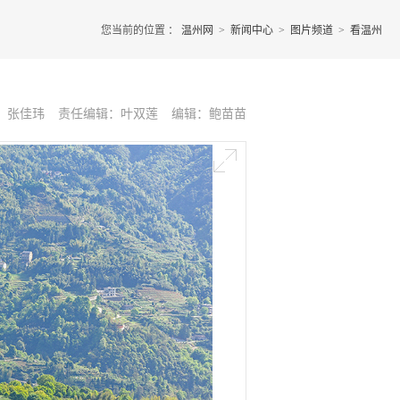
您当前的位置 ：
温州网
>
新闻中心
>
图片频道
>
看温州
：张佳玮
责任编辑：叶双莲
编辑：鲍苗苗