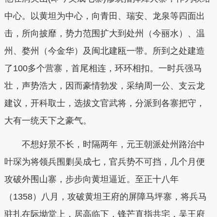
中心。以黄坦为中心，向青田、瑞安、龙泉等四面出
击，所向披靡，势力范围扩大到处州（今丽水）、温
州、婺州（今金华）及闽北建瓯一带。所到之处建造
了100多个营寨，首尾相连，环环相扣。一时兵强马
壮，声势浩大，因而豪情勃发，采纳周一公、支云龙
建议，开科取士，选拔文官武将，分派到各寨把守，
大有一统天下之豪气。
不想好景不长，时隔两年，元王朝派处州路治中
叶琛为将领兵围剿吴成七，官兵势不可挡，几个月便
攻破外围山寨，步步向黄坦逼近。至正十八年
（1358）八月，攻破黄坦王府的屏障马坪寨，将兵马
驻扎在际坳堂上，居高临下，锋芒直指共宅，吴王府