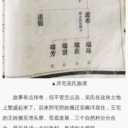
▲共宅吴氏族谱
故事有点传奇，但不管怎么说，吴氏在这块土地
上繁盛起来了。后来邢宅邢姓搬迁至枫垟居住，王宅
的王姓搬至漈头寮、岙底发展，三个自然村分分合