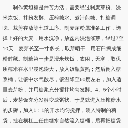
制作黄坦糖是件苦力活，需要经过制麦芽粉、浸
米炊饭、拌粉发酵、压榨糖水、煮汁煎糖、打糖调
味、裁剪存放等七道工序。制麦芽粉属准备工作，选
择上好的大麦，用水洗净，放盆内浸泡催芽，经过7至
10天，麦芽长至一寸多长，取芽晒干，用石臼捣成细
粉封藏。制糖第一步是浸米炊饭，农闲，天寒，取优
质糯米在水里浸泡澎大，放入饭甑蒸熟；然后倒入糖
浆桶，让饭中水气散尽，饭温降至60度左右，加入适
量麦芽粉，并用糖浆充分搅拌均匀发酵。4、5个小时
后，麦芽饭充分发酵变成粥状。于是就进入压榨糖水
的步骤，加入1：1的开水均匀搅拌，装入特制的糖
袋，挂在横杠上任由糖水自然流入糖桶，后再把糖袋