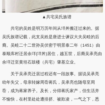
▲共宅吴氏族谱
共宅的吴姓是明万历年间从垟丼搬迁过来的。据
吴氏族谱记载，
此支吴姓是唐进士谏议大夫吴畦的后
裔。吴畦二十二世孙吴伏密于明景泰二年（1451）由
泰顺库村迁居余垟(垟丼)居住，越五世，后裔吴承亮由
余垟迁至黄坦石鼓楼（共宅）肇基立业。
关于吴承亮迁居过程还有一段故事。据说吴承亮
幼年失父，母亲转嫁周岙蒋氏，吴承亮也随母至周
岙，成为蒋家养子。及长，分得蒋氏家产，但生活并
不愉快，在村里处处遭排挤、被欺凌，一气之下，悉