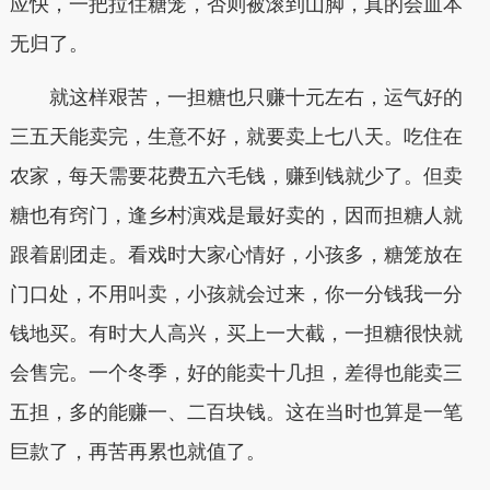
应快，一把拉住糖笼，否则被滚到山脚，真的会血本
无归了。
就这样艰苦，一担糖也只赚十元左右，运气好的
三五天能卖完，生意不好，就要卖上七八天。吃住在
农家，每天需要花费五六毛钱，赚到钱就少了。但卖
糖也有窍门，逢乡村演戏是最好卖的，因而担糖人就
跟着剧团走。看戏时大家心情好，小孩多，糖笼放在
门口处，不用叫卖，小孩就会过来，你一分钱我一分
钱地买。有时大人高兴，买上一大截，一担糖很快就
会售完。一个冬季，好的能卖十几担，差得也能卖三
五担，多的能赚一、二百块钱。这在当时也算是一笔
巨款了，再苦再累也就值了。