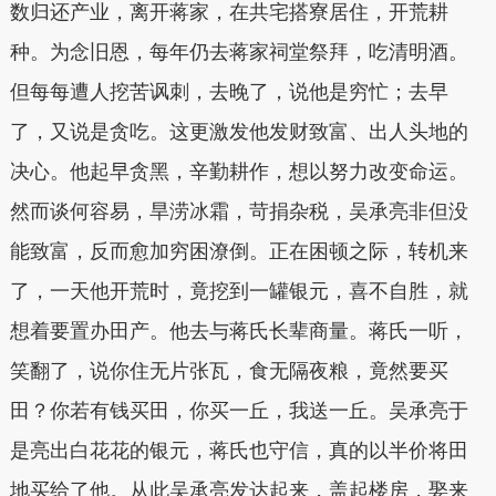
数归还产业，离开蒋家，在共宅搭寮居住，开荒耕
种。为念旧恩，每年仍去蒋家祠堂祭拜，吃清明酒。
但每每遭人挖苦讽刺，去晚了，说他是穷忙；去早
了，又说是贪吃。这更激发他发财致富、出人头地的
决心。他起早贪黑，辛勤耕作，想以努力改变命运。
然而谈何容易，旱涝冰霜，苛捐杂税，吴承亮非但没
能致富，反而愈加穷困潦倒。正在困顿之际，转机来
了，一天他开荒时，竟挖到一罐银元，喜不自胜，就
想着要置办田产。他去与蒋氏长辈商量。蒋氏一听，
笑翻了，说你住无片张瓦，食无隔夜粮，竟然要买
田？你若有钱买田，你买一丘，我送一丘。吴承亮于
是亮出白花花的银元，蒋氏也守信，真的以半价将田
地买给了他。从此吴承亮发达起来，盖起楼房，娶来