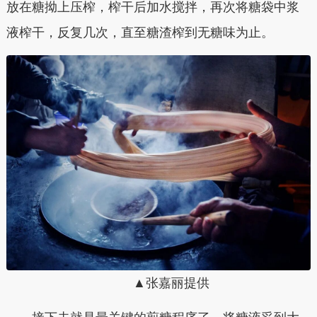
放在糖拗上压榨，榨干后加水搅拌，再次将糖袋中浆
液榨干，反复几次，直至糖渣榨到无糖味为止。
▲张嘉丽提供