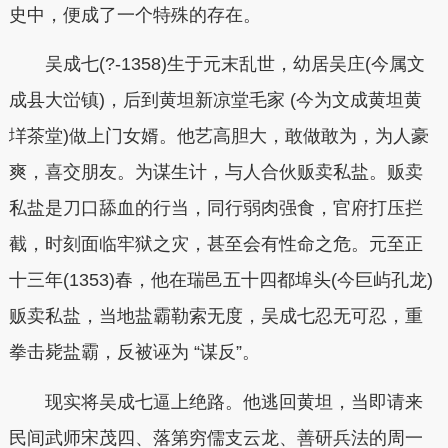
史中，便成了一个特殊的存在。
吴成七(?-1358)生于元末乱世，幼居吴庄(今属文
成县大峃镇)，后到黄坦新凉堂毛家 (今为文成黄坦黄
垟茶堂)做上门女婿。他艺高胆大，敢做敢为，为人豪
爽，喜交朋友。为谋生计，与人合伙贩卖私盐。贩卖
私盐是刀口舔血的行当，同行弱肉强食，官府打压拦
截，时刻面临牢狱之灾，甚至会有性命之危。元至正
十三年(1353)春，他在瑞邑五十四都埠头(今巨屿孔龙)
贩卖私盐，当地盐霸勒索无度，吴成七忍无可忍，重
拳击毙盐霸，反被诬为 “谋反”。
现实将吴成七逼上绝路。他逃回黄坦，当即请来
民间武师宋茂四、落第穷儒支云龙、善研兵法的周一