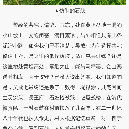
▲仿制的石鼓
曾经的共宅，偏僻、荒凉，处在黄坦盆地一隅的
小山坡上，交通闭塞，满目荒凉，与外相通只有几条
泥泞小路。如今我们已不清楚，吴成七为何选择共宅
修建王府。是这里的低丘缓坡，适宜屯兵训练？还是
这里地处黄坦高处，靠近大山，能与马坪寨、金山寨
遥呼相应，宜于攻守？已没人说出答案。我们知道的
是，吴成七最终还是败了，败得一塌糊涂，共宅因而
生灵涂炭。
吴王府、石鼓楼被毁，破屋残楼，在清代
被拆除。一对石鼓在村前摆放了几百年，在二十世纪
八十年代也被人偷走。村人根据记忆重凿一对，摆于
董公庙前。
看到石鼓，人们常会想起石鼓楼的名字，