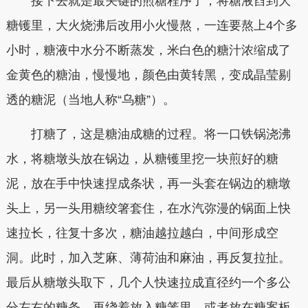
接下去就是最关键的煎糖程序了，将糖液舀到大
糖镬里，大火烧沸后改用小火慢熬，一连要熬上4个多
小时，糖液中水分不断蒸发，米白色的糖汁浓缩成了
金黄色的糖油，慢慢地，颜色由黄转黑，变成晶莹剔
透的糖泥（当地人称“乌糖”）。
打糖了，这是糖油成糖的过程。将一口铁锅浇沸
水，将糖墩头放在锅边，从糖镬里挖一块煎好的糖
泥，放在手中快速捏成条状，再一头套在锅边的糖墩
头上，另一头用糖绞箸套住，在水汽弥漫的锅面上快
速拉长，往复十多次，糖油越拉越白，中间形成空
洞。此时，加入芝麻、薄荷油和麻油，再反复拉扯。
最后从糖墩头取下，几个人快速拉成直径约一个多公
分左右的糖条，再绕着放入糖笼里，或者放在糖案板