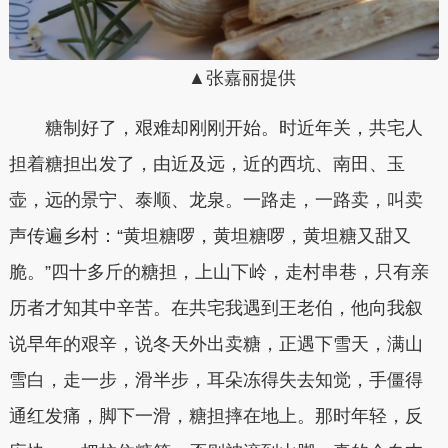
▲张嘉丽提供
糖制好了，艰难却刚刚开始。时近年关，共宅人
担着糖担出发了，由近及远，近的西坑、南田、玉
壶，远的景宁、泰顺、龙泉。一路走，一路卖，叫卖
声传遍乡村：“黄坦糖啰，黄坦糖啰，黄坦糖又甜又
脆。”四十多斤的糖担，上山下岭，走村串巷，只有亲
历者才知其中辛苦。在共宅我遇到王老伯，他向我叙
说早年的艰辛，说冬天外出卖糖，正遇下雪天，满山
雪白，走一步，滑半步，耳朵冻得失去知觉，手僵得
通红发痛，脚下一滑，糖担摔在地上。那时年轻，反