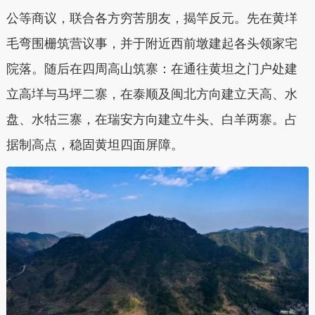
公等商议，联合各方穷苦朋友，揭竿反元。先在黄垟
毛弯围栅筑营议事，并于附近西前墩建起各头领家宅
院落。随后在四周高山筑寨：在通往黄坦之门户处建
立高垟与马坪二寨，在泰顺及闽北方向建立天高、水
盘、水牯三寨，在瑞安方向建立牛头、白羊两寨。占
据制高点，稳固黄坦四面屏障。