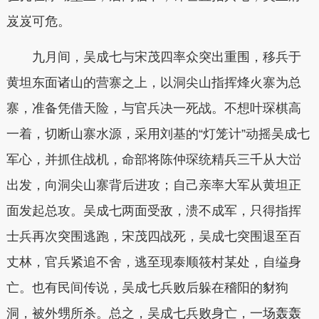
岌岌可危。
九月间，吴成七与宋茂四率众突出重围，移兵于
黄坦东面诸山的营寨之上，以洞尖山指挥烽火寨为总
寨，准备凭借天险，与官兵决一死战。不想叶琛棋高
一着，切断山寨水源，采用刘基的“灯笼计”动摇吴成七
军心，并抓住战机，命部将陈仲琛统精兵三千从大峃
出发，向洞尖山寨背后进攻；自己亲率大军从黄坦正
面发起总攻。吴成七两面受敌，溃不成军，只得指挥
士兵再次突围逃跑，宋茂四战死，吴成七突围退至百
丈林，官兵紧追不舍，逃至现泰顺筱村某处，自缢身
亡。也有民间传说，吴成七兵败后躲在稽阳的豺狗
洞，被外甥所杀。总之，吴成七兵败身亡，一场轰轰