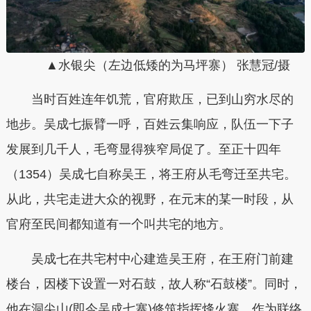
▲水银尖（左边低矮的为马坪寨） 张慧冠/摄
当时百姓连年饥荒，官府欺压，已到山穷水尽的
地步。吴成七振臂一呼，百姓云集响应，队伍一下子
发展到几千人，毛弯显得狭窄局促了。
至正十四年
（1354）吴成七自称吴王，将王府从毛弯迁至共宅。
从此，共宅走进大众的视野，在元末的某一时段，从
官府至民间都知道有一个叫共宅的地方。
吴成七在共宅村中心建造吴王府，在王府门前建
楼台，因楼下设置一对石鼓，故人称
“石鼓楼”
。同时，
他在洞尖山(即今吴成七寨)修筑指挥烽火寨，作为联络