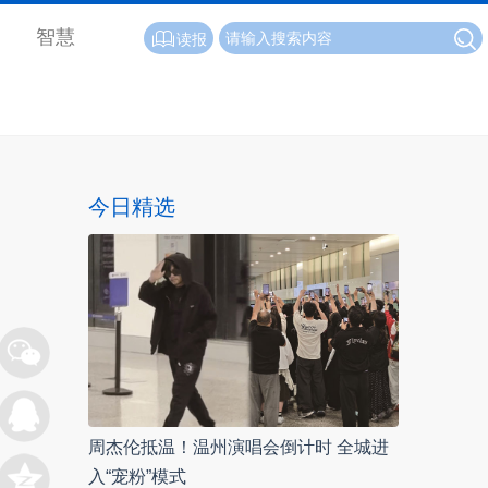
智慧
读报
今日精选
周杰伦抵温！温州演唱会倒计时 全城进
入“宠粉”模式