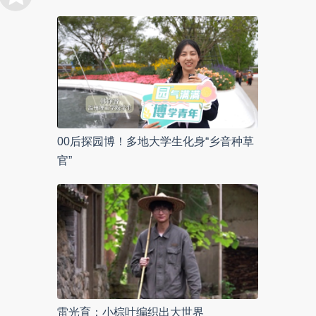
00后探园博！多地大学生化身“乡音种草
官”
雷光育：小棕叶编织出大世界