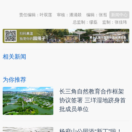
责任编辑：叶双莲
审核：潘涌燚
编辑：张湉
新闻中心
总监制：缪磊
监制：张佳玮
相关新闻
为你推荐
长三角自然教育合作框架
协议签署 三垟湿地跻身首
批成员单位
杨府山公园添“新丁”啦！