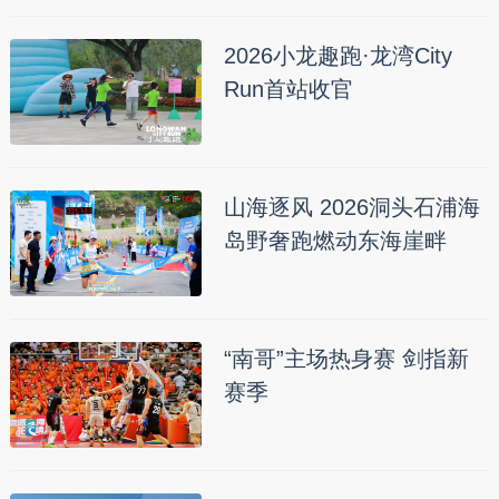
2026小龙趣跑·龙湾City
Run首站收官
山海逐风 2026洞头石浦海
岛野奢跑燃动东海崖畔
“南哥”主场热身赛 剑指新
赛季