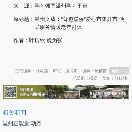
来 源：学习强国温州学习平台
原标题：
温州文成：“背包暖侨”爱心市集开市 便
民服务情暖老年群体
作者：叶厉钦 魏为强
本文转自：
温州新闻网 66wz.com
责任编辑：叶双莲
审核：潘涌燚
编辑：鲍苗苗
新闻中心
总监制：缪磊
监制：张佳玮
相关新闻
温州正能量-动态