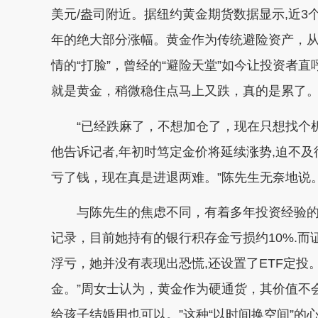
美元/盎司附近。据纽约黄金期货数据显示,近3个
年的绝大部分涨幅。黄金作为传统避险资产，从
情的“打脸”，曾经的“避险天堂”如今让投资者直
就是黄金，稍微稳住点马上又跌，真的是累了。
“已经跌麻了，不想加仓了，现在只想找个
他告诉记者,年初时笃定金价将延续涨势,迫不及
亏了钱，现在真是进退两难。”陈先生无奈地说
与陈先生的焦虑不同，有着多年投资经验
记录，目前她持有的银行积存金亏损约10%.而
浮亏，她并没有表现出恐慌,还设置了ETF定投。
金。”周女士认为，黄金作为硬通货，其价值不
给孩子结婚用也可以。”这种“以时间换空间”的