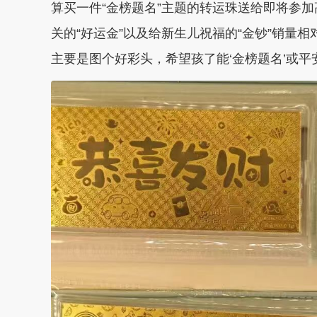
算买一件“金榜题名”主题的转运珠送给即将参
关的“好运金”以及给新生儿祝福的“金钞”销量
主要是图个好彩头，希望孩了能‘金榜题名’或平