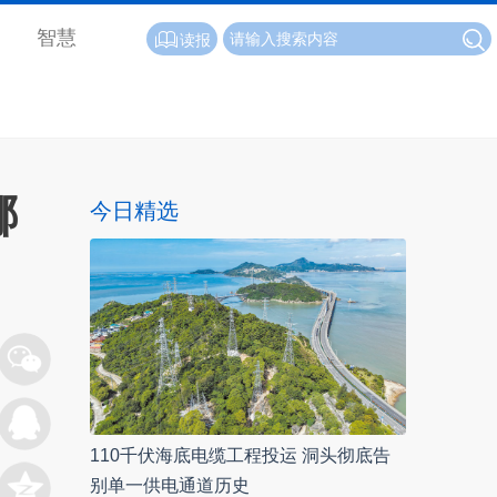
智慧
读报
哪
今日精选
110千伏海底电缆工程投运 洞头彻底告
别单一供电通道历史