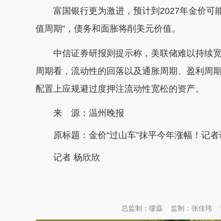
富国银行更为激进，预计到2027年金价可
值周期”，债务和面胀将削美元价值。
中信证券研报则提示称，美联储难以持续宽
周期看，流动性的回落以及通胀周期、盈利周
配置上应规避过度押注流动性宽松的资产。
来 源：温州晚报
原标题：
金价“过山车”抹平今年涨幅！记
记者 杨欣欣
本文转自：
温州新闻网 66wz.com
总监制：缪磊
监制：张佳玮