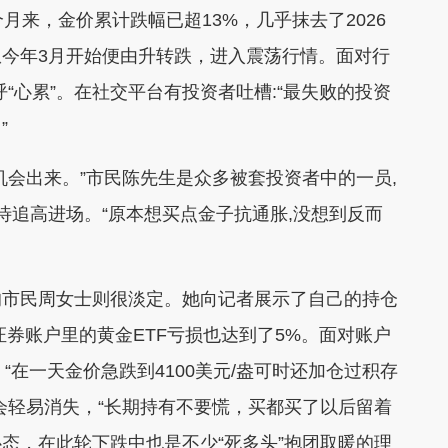
月来，金价累计跌幅已超13%，几乎抹去了2026
今年3月开始便由升转跌，进入震荡行情。面对行
呼“心累”。在社交平台有投资者吐槽:“最失败的投资
”
机会出来。”市民陈先生是众多被套投资者中的一员,
待追高进场。“原本想买点金子抗通胀,没想到反而
。
的市民周女士则很淡定。她向记者展示了自己的持仓
证券账户里的黄金ETF亏损也达到了5%。面对账户
“在一天金价急跌到4100美元/盎可时还加仓过积存
会轻易消失，“长期持有不要慌，买都买了以后留着
心态，在此轮下跌中也是不少“死多头”抱团取暖的理