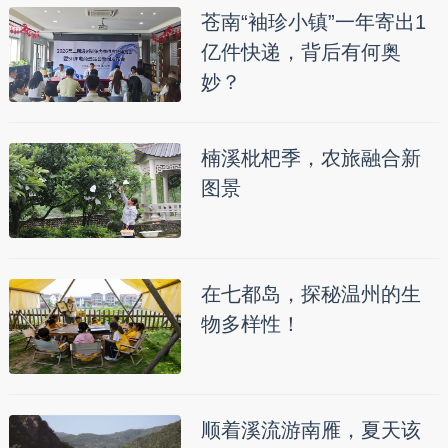
苍南“袖珍小镇”一年寄出1
亿件快递，背后有何奥
妙？
楠溪枇杷季，农旅融合新
图景
在七都岛，探秘温州的生
物多样性！
顺着溪流游南雁，夏天该