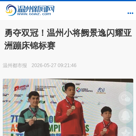
勇夺双冠！温州小将阙景逸闪耀亚
洲蹦床锦标赛
温州都市报
2026-05-27 09:21:46