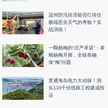
温州防汛排涝能否扛得住
极端恶劣天气的考验？实
战演练！
一颗杨梅的“庄严承诺”：泰
顺杨梅开摘，全链条确
保“梅”问题
贯通海岛电力大动脉！洞
头110千伏线路工程建成投
运