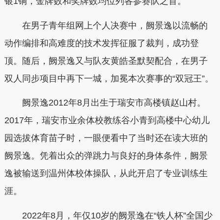
银1铜，金牌数和奖牌数均位列各参赛队之首。
在男子青年组网上个人决赛中，阙景逸以流畅的
动作编排和高难度的技术发挥征服了裁判，成功登
顶。随后，阙景逸又与队友黄皓圣默契配合，在男子
双人同步项目中再下一城，加冕本次赛事的“双冠王”。
阙景逸2012年8月出生于瑞安市高楼镇赵山村。
2017年，瑞安市业余体校教练谷小青到高楼中心幼儿
园选拔体育苗子时，一眼便看中了当时还在读大班的
阙景逸。凭着出众的弹跳力与良好的身体条件，阙景
逸被输送到温州体校体操队，从此开启了专业训练生
涯。
2022年8月，年仅10岁的阙景逸在“铁人杯”全国少