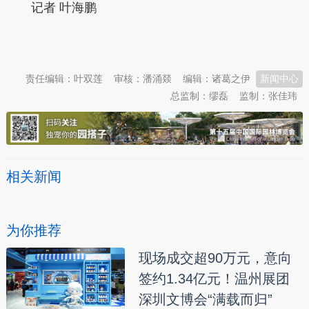
记者 叶海鹏
本文转自：
温州新闻网 66wz.com
责任编辑：叶双莲
审核：潘涌燚
编辑：诸葛之伊
新闻中心
总监制：缪磊
监制：张佳玮
相关新闻
为你推荐
现场成交超90万元，意向
签约1.34亿元！温州展团
深圳文博会“满载而归”