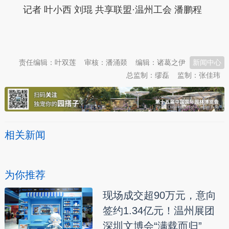
记者 叶小西 刘琨 共享联盟·温州工会 潘鹏程
本文转自：
温州新闻网 66wz.com
责任编辑：叶双莲
审核：潘涌燚
编辑：诸葛之伊
新闻中心
总监制：缪磊
监制：张佳玮
相关新闻
为你推荐
现场成交超90万元，意向
签约1.34亿元！温州展团
深圳文博会“满载而归”