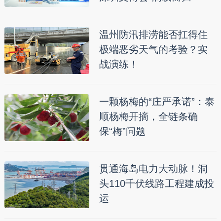
温州防汛排涝能否扛得住
极端恶劣天气的考验？实
战演练！
一颗杨梅的“庄严承诺”：泰
顺杨梅开摘，全链条确
保“梅”问题
贯通海岛电力大动脉！洞
头110千伏线路工程建成投
运