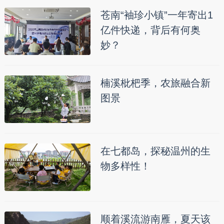
苍南“袖珍小镇”一年寄出1
亿件快递，背后有何奥
妙？
楠溪枇杷季，农旅融合新
图景
在七都岛，探秘温州的生
物多样性！
顺着溪流游南雁，夏天该