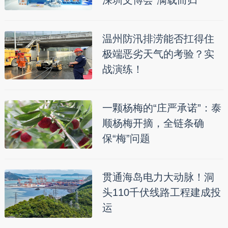
深圳文博会“满载而归”
温州防汛排涝能否扛得住
极端恶劣天气的考验？实
战演练！
一颗杨梅的“庄严承诺”：泰
顺杨梅开摘，全链条确
保“梅”问题
贯通海岛电力大动脉！洞
头110千伏线路工程建成投
运