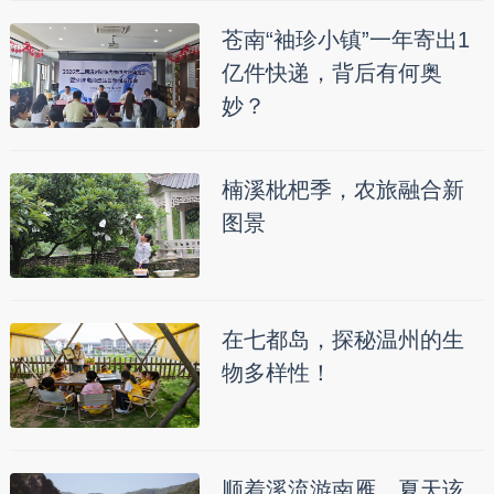
苍南“袖珍小镇”一年寄出1
亿件快递，背后有何奥
妙？
楠溪枇杷季，农旅融合新
图景
在七都岛，探秘温州的生
物多样性！
顺着溪流游南雁，夏天该