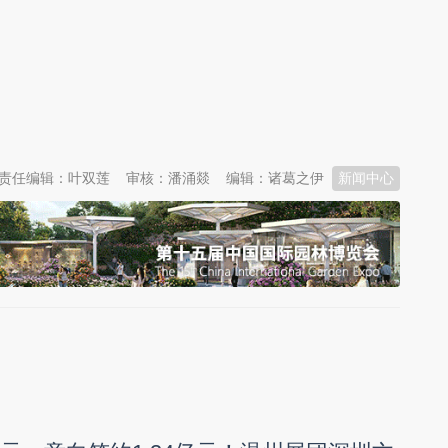
责任编辑：叶双莲
审核：潘涌燚
编辑：诸葛之伊
新闻中心