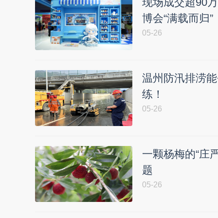
现场成交超90
博会“满载而归”
05-26
温州防汛排涝能
练！
05-26
一颗杨梅的“庄
题
05-26