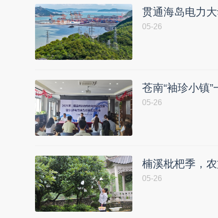
贯通海岛电力大
05-26
苍南“袖珍小镇
05-26
楠溪枇杷季，农
05-26