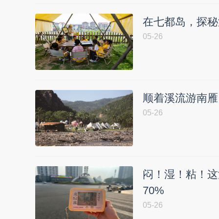
在七都岛，探秘
05-26
顺着溪流游南雁
05-26
闷！湿！粘！这
70%
05-26