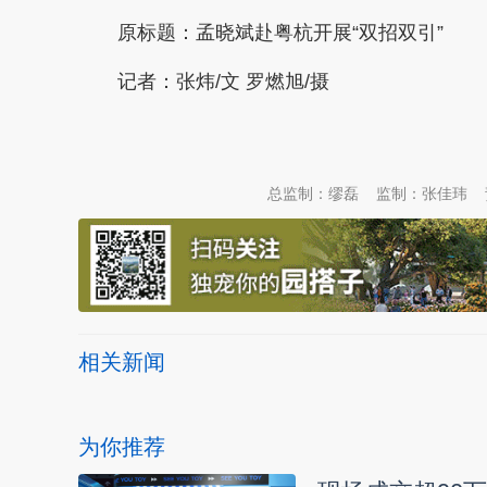
原标题：
孟晓斌赴粤杭开展“双招双引”
记者：张炜/文 罗燃旭/摄
本文转自：
温州新闻网 66wz.com
总监制：缪磊
监制：张佳玮
相关新闻
为你推荐