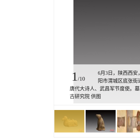
1
6月3日，陕西西安
/10
阳市渭城区底张街
唐代大诗人、武昌军节度使。墓
古研究院 供图