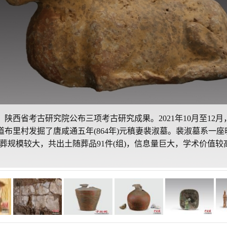
，陕西省考古研究院公布三项考古研究成果。2021年10月至12
道布里村发掘了唐咸通五年(864年)元稹妻裴淑墓。裴淑墓系一
葬规模较大，共出土随葬品91件(组)，信息量巨大，学术价值