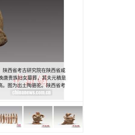
月，陕西省考古研究院在陕西省咸
座晚唐贵族妇女墓葬，其夫元稹是
较高。图为出土陶骆驼。陕西省考