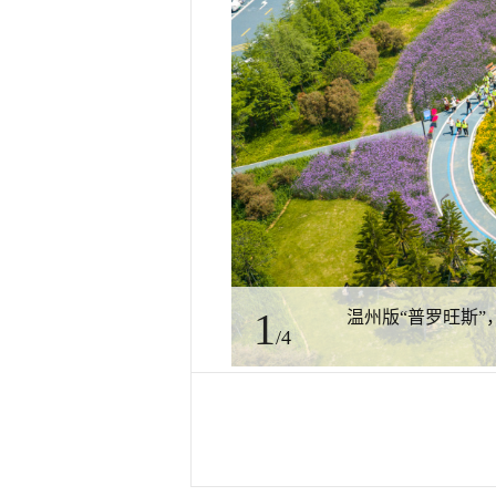
1
温州版“普罗旺斯
/4