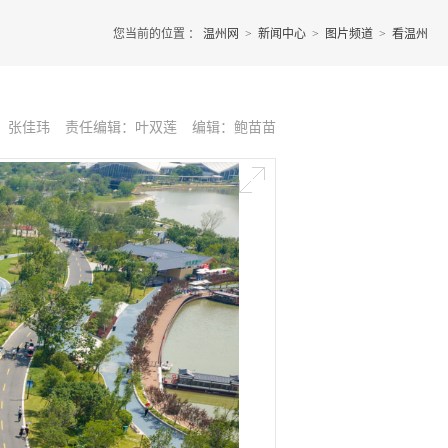
您当前的位置 ：
温州网
>
新闻中心
>
图片频道
>
看温州
：张佳玮
责任编辑：叶双莲
编辑：鲍苗苗