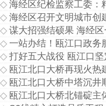
◇
海经区纪检监察工委：精准发
◇
海经区召开文明城市创
◇
谋大招强结硕果 海经
◇
一站办结！瓯江口政务
◇
打好五大战役 瓯江口
◇
瓯江北口大桥再现火热
◇
瓯江北口大桥中塔沉井
◇
瓯江北口大桥北锚碇主