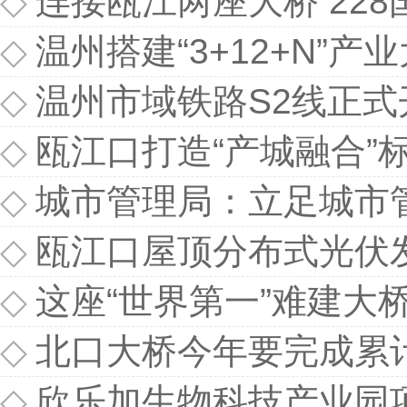
◇
连接瓯江两座大桥 22
◇
温州搭建“3+12+N”产
◇
温州市域铁路S2线正
◇
瓯江口打造“产城融合”
◇
城市管理局：立足城市管
◇
瓯江口屋顶分布式光伏
◇
这座“世界第一”难建大
◇
北口大桥今年要完成累计
◇
欣乐加生物科技产业园项目