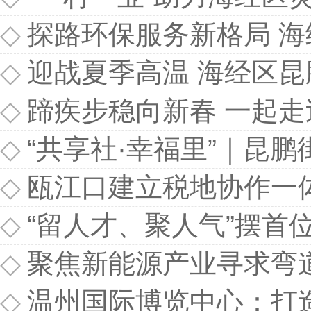
◇
探路环保服务新格局 海
◇
迎战夏季高温 海经区昆
◇
蹄疾步稳向新春 一起
◇
“共享社·幸福里”｜昆
◇
瓯江口建立税地协作一
◇
“留人才、聚人气”摆首位 瓯
◇
聚焦新能源产业寻求弯道超车
◇
温州国际博览中心：打造会