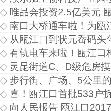
◇
唯品会投资2.5亿美元
◇
南口大桥通车啦！为瓯
◇
从瓯江口到状元岙码头
◇
有轨电车来啦！瓯江口
◇
灵昆街道C、D级危房
◇
步行街、广场、5公里的自行
◇
喜！瓯江口首批533户拆迁户
◇
向人民报告 瓯江口20