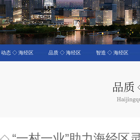
动态 ◇ 海经区
品质 ◇ 海经区
智造 ◇ 海经区
◇
“一村一业”助力海经区灵