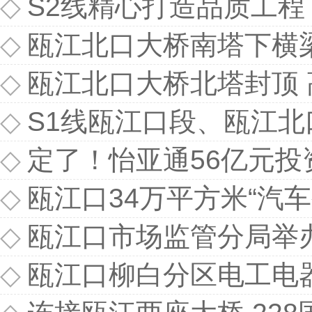
◇
S2线精心打造品质工程
◇
瓯江北口大桥南塔下横
◇
瓯江北口大桥北塔封顶 
◇
S1线瓯江口段、瓯江
◇
定了！怡亚通56亿元
◇
瓯江口34万平方米“汽车
◇
瓯江口市场监管分局举办2
◇
瓯江口柳白分区电工电