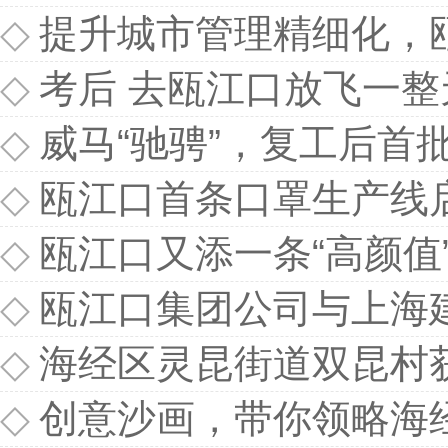
◇
提升城市管理精细化，
◇
考后 去瓯江口放飞一整
◇
威马“驰骋”，复工后首
◇
瓯江口首条口罩生产线启
◇
瓯江口又添一条“高颜值
◇
瓯江口集团公司与上海建
◇
海经区灵昆街道双昆村获评全
◇
创意沙画，带你领略海