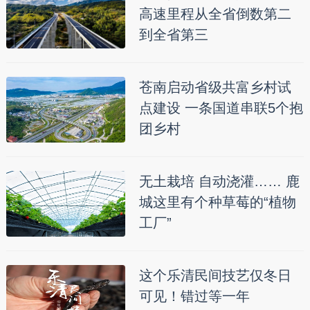
高速里程从全省倒数第二
到全省第三
苍南启动省级共富乡村试
点建设 一条国道串联5个抱
团乡村
无土栽培 自动浇灌…… 鹿
城这里有个种草莓的“植物
工厂”
这个乐清民间技艺仅冬日
可见！错过等一年