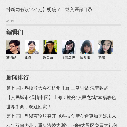
03-24
【新闻有读1431期】明确了！纳入医保目录
03-23
编辑们
潘涌燚
张湉
鲍苗苗
诸葛之伊
陆珊珊
杨丽
新闻排行
第七届世界浙商大会在杭州开幕 王浩讲话 沈莹致辞
【人民城市·温情中国】上海：擦亮“人民之城”幸福底色
世界浙商，欢迎回家！
第七届世界浙商论坛召开 以科技创新创造更加美好未来
32年双向奔赴，重庆涪陵为浙江带来8大景区免票大礼包