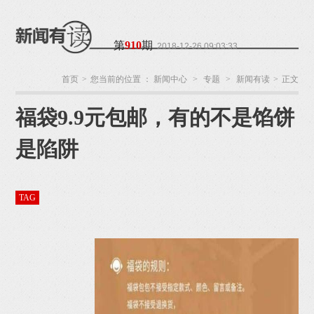
第
910
期
2018-12-26 09:03:33
首页
>
您当前的位置 ：
新闻中心
>
专题
>
新闻有读
>
正文
福袋9.9元包邮，有的不是馅饼
温州网
来源：
监
制：阮周琳
责任编
辑：叶双莲
作者：鲍
是陷阱
苗苗
TAG