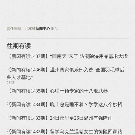
责任编辑：
叶双莲
新闻中心
出品
往期有读
【新闻有读1437期】“回南天”来了 防潮除湿用品需求大增
03-29
【新闻有读1436期】温州两家俱乐部入选“全国羽毛球后
备人才基地”
03-28
【新闻有读1435期】心理干预专家的十八般武器
03-27
【新闻有读1434期】晚上总是睡不着？学学这八个妙招
03-26
【新闻有读1433期】24日夜里至26日温州有强降雨
03-25
【新闻有读1432期】留学乌克兰温籍女生的惊险回家路