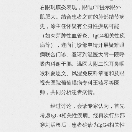
右眼巩膜炎表现，眼眶CT提示眼外
肌肥大。结合患者之前的肺部结节病
史，涂主任怀疑有全身性疾病可能
（如肉芽肿性血管炎、IgG4相关性疾
病等），遂向门诊部申请开展疑难眼
病联合门诊。邀请到温医大附一院呼
吸内科谢于鹏、温医大附二院耳鼻咽
喉科夏思文、风湿免疫科章丽和及眼
视光医院葡萄膜病专科王毓琴等医
师，共同分析患者病情。
经过讨论，会诊专家认为，首先
考虑IgG4相关性疾病。经再次行肺部
穿刺活检后，患者确诊为IgG4相关性