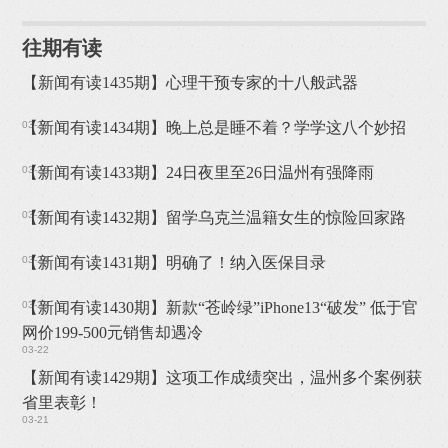
往期有读
【新闻有读1435期】心理干预专家的十八般武器
03-27
【新闻有读1434期】晚上总是睡不着？学学这八个妙招
03-26
【新闻有读1433期】24日夜里至26日温州有强降雨
03-25
【新闻有读1432期】留学乌克兰温籍女生的惊险回家路
03-24
【新闻有读1431期】明确了！纳入医保目录
03-23
【新闻有读1430期】新款“苍岭绿”iPhone13“破发” 低于官
网价199-500元销售却遇冷
03-22
【新闻有读1429期】这项工作成绩突出，温州多个案例获
省里表彰！
03-21