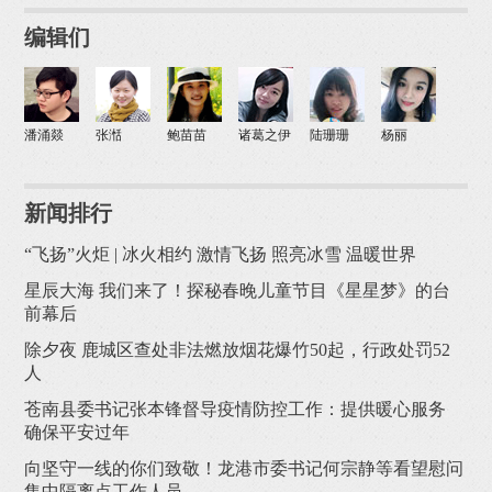
编辑们
潘涌燚
张湉
鲍苗苗
诸葛之伊
陆珊珊
杨丽
新闻排行
“飞扬”火炬 | 冰火相约 激情飞扬 照亮冰雪 温暖世界
星辰大海 我们来了！探秘春晚儿童节目《星星梦》的台
前幕后
除夕夜 鹿城区查处非法燃放烟花爆竹50起，行政处罚52
人
苍南县委书记张本锋督导疫情防控工作：提供暖心服务
确保平安过年
向坚守一线的你们致敬！龙港市委书记何宗静等看望慰问
集中隔离点工作人员