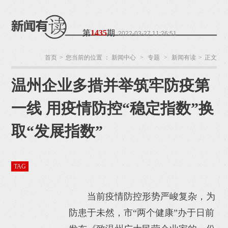
第
1435
期
2022-03-27 11:26:51
首页
>
您当前的位置 ：
新闻中心
>
专题
>
新闻有读
>
正文
温州企业多措并举筑牢防疫第
温州网
来源：
监
制：阮周琳
责任编
辑：叶双莲
作者：张
一线 用疫情防控“稳定指数”换
湉
取“发展指数”
TAG
当前疫情防控形势严峻复杂，为
防患于未然，市“两个健康”办于日前