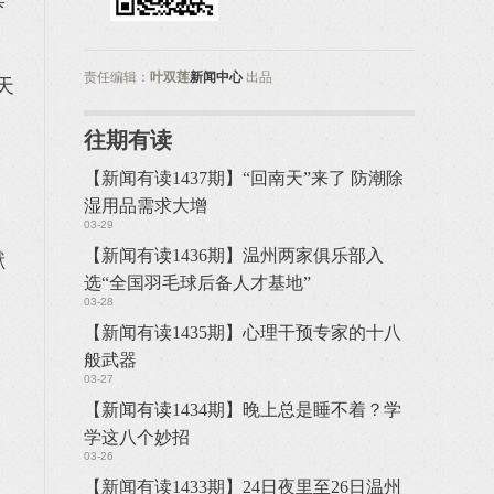
责任编辑：
叶双莲
新闻中心
出品
天
往期有读
【新闻有读1437期】“回南天”来了 防潮除
湿用品需求大增
03-29
【新闻有读1436期】温州两家俱乐部入
献
选“全国羽毛球后备人才基地”
03-28
【新闻有读1435期】心理干预专家的十八
般武器
03-27
【新闻有读1434期】晚上总是睡不着？学
学这八个妙招
03-26
【新闻有读1433期】24日夜里至26日温州