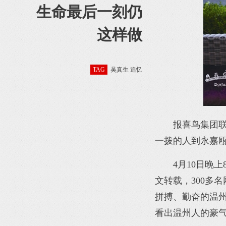
生命最后一刻仍
这样做
TAG
吴真生 追忆
报喜鸟集团
一拨的人到永嘉
4月10日晚
文转载，300多
拼搏、勤奋的温
看出温州人的豪