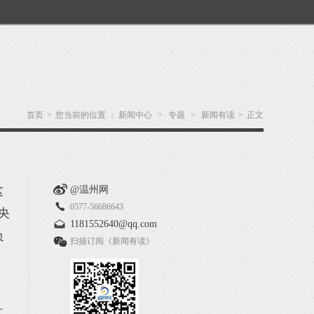
首页
>
您当前的位置 ：
新闻中心
>
专题
>
新闻有读
>
正文
这
@温州网
0577-56686643
央
1181552640@qq.com
负
扫描订阅《新闻有读》
其