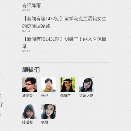
有强降雨
03-25
【新闻有读1432期】留学乌克兰温籍女生
的惊险回家路
03-24
【新闻有读1431期】明确了！纳入医保目
录
03-23
编辑们
又
全
潘涌燚
张湉
鲍苗苗
诸葛之伊
了
动
陆珊珊
杨丽