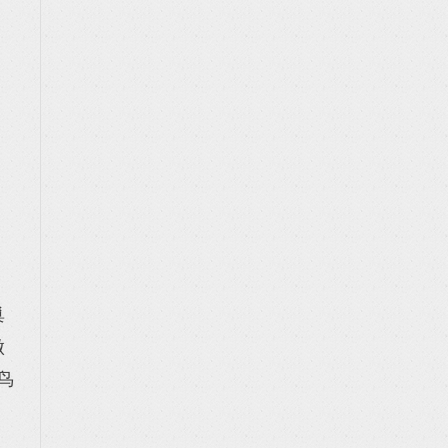
，
巢
做
鸟
。