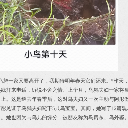
乌鸫一家又要离开了，我期待明年春天它们还来。”昨天
热线打来电话，诉说不舍之情。上个月，乌鸫夫妇一家将
台上。这是继去年春季后，这对鸟夫妇又一次主动与阿彤
彤见证了乌鸫夫妇诞下5只鸟宝宝。其间，她写了12篇观
》。她也因为与鸟儿的缘分，被朋友称为鸟房东、鸟外婆