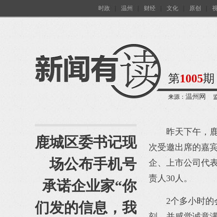
时政
|
温州
|
财经
|
文化
|
原创
|
第
1005
期
温州网
来源：
昨天下午，鹿
鹿城区委书记现
次受邀出席的嘉宾
场公布手机号
企、上市公司代表
责人30人。
承诺企业家“你
2个多小时
们发的信息，我
刻，并感觉诚意满