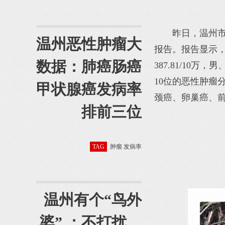
昨日，温州市
温州恶性肿瘤大
报告。报告显示，
数据：肺癌肠癌
387.81/10万，
10位的恶性肿瘤
甲状腺癌发病率
颈癌、卵巢癌、前
排前三位
TAG
肿瘤 发病率
温州有个“鸟外
婆” ：不打扰，