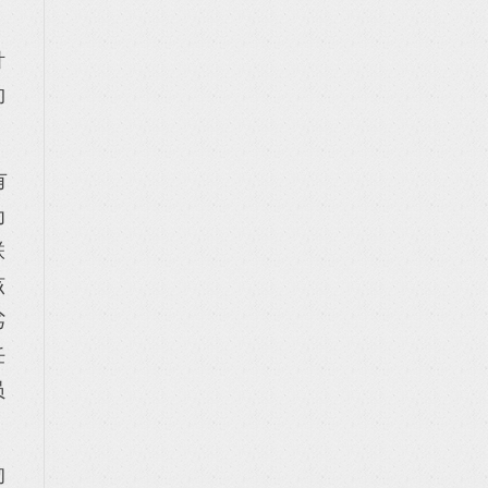
针
约
有
为
联
该
劣
任
员
彻