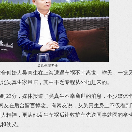
吴真生资料图
联合创始人吴真生在上海遭遇车祸不幸离世。昨天，一拨
瓯北吴真生家吊唁，其中不乏专程从外地赶来的。
上8时23分，媒体报道了吴真生不幸离世的消息，不少媒体
名网友在后台留言悼念。有网友说，从吴真生身上不仅看到
州人精神，更从他发生车祸后让救护车先送同事就医的举
气和仗义。