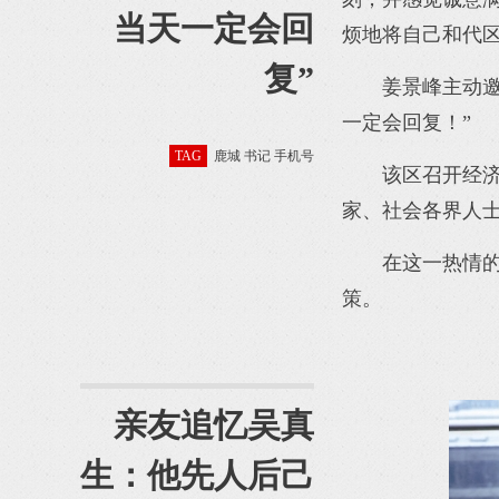
当天一定会回
烦地将自己和代
复”
姜景峰主动
一定会回复！”
TAG
鹿城 书记 手机号
该区召开经
家、社会各界人
在这一热情的
策。
亲友追忆吴真
生：他先人后己