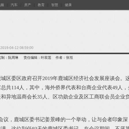
视频
|
汽车
|
房产
|
教育
|
智慧
|
健康
2019-04-12 08:59:00
监制：阮周琳
责任编辑：叶双莲
作者：张湉
城区委区政府召开2019年鹿城区经济社会发展座谈会。
总共114人，其中，海外侨界代表和台商企业代表49人，
和异地温商会长35人、区功勋企业及区工商联会员企业
的会议，鹿城区委书记姜景峰的一个举动，让与会者印象深
满。这位到任93天的鹿城区委书记，在会议期间，不厌