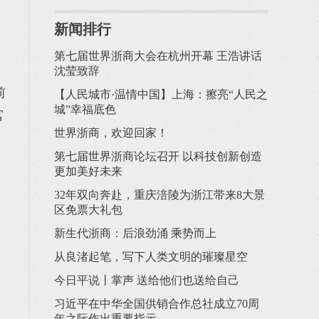
新闻排行
》
第七届世界浙商大会在杭州开幕 王浩讲话
沈莹致辞
前
【人民城市·温情中国】上海：擦亮“人民之
城”幸福底色
宫
世界浙商，欢迎回家！
第七届世界浙商论坛召开 以科技创新创造
更加美好未来
32年双向奔赴，重庆涪陵为浙江带来8大景
区免票大礼包
新生代浙商：后浪劲涌 乘势而上
从良渚起笔，写下人类文明的璀璨星空
今日平说丨掌声 送给他们也送给自己
习近平在中华全国供销合作总社成立70周
年之际作出重要指示