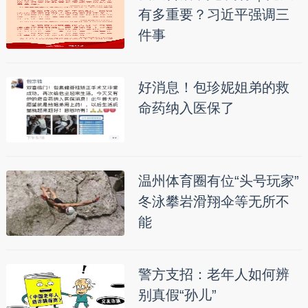
有多重要？习近平强调三
件事
好消息！包珍妮姐弟的救
命药纳入医保了
温州体育圈有位“头号玩家”
冬泳攀岩滑翔伞等无所不
能
警方支招：老年人如何辨
别真假“孙儿”